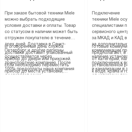
При заказе бытовой техники Miele
Подключение
можно выбрать подходящие
техники Miele осу
условия доставки и оплаты. Товар
специалистами пар
со статусом в наличии может быть
сервисного центра
отгружен покупателю в течение
за МКАД и КАД во
трех дней. Доставка в Санкт-
за дополнительную
В оговоренный день служба
Готовые коммуника
Петербург и другие регионы
коммуникации пре
доставки доставит упакованный
предполагают, в з
осуществляется через
наличие установле
прибор до двери или прихожей.
от категории, нали
транспортную компанию. После
подключения к во
Если необходимо переместить
установленной роз
100% предоплаты наша компания
и канализации в з
прибор до места установки,
к воде, крана и го
доставляет заказ
от категории техн
пожалуйста, предварительно
слива. Стандартна
до представительства
дополнительных ус
уточните это с менеджером.
включает в себя: с
транспортной компании в городе
определяется согл
За данную услугу взимается
транспортировочны
Москва. Пожалуйста, уточняйте
который можно по
дополнительная плата. Важно
разблокировку при
условия доставки у менеджера при
на нашем сайте в 
учитывать, что если размеры
соединение отдель
оформлении заказа.
«Подключение».
прибора не позволяют ему пройти
монтаж техники в 
через дверной проем, сотрудники
на место с проверк
транспортной службы не могут
подключение к су
демонтировать дверцы, ручки или
коммуникациям, пе