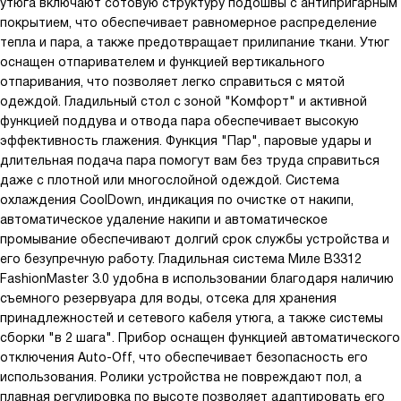
утюга включают сотовую структуру подошвы с антипригарным
покрытием, что обеспечивает равномерное распределение
тепла и пара, а также предотвращает прилипание ткани. Утюг
оснащен отпаривателем и функцией вертикального
отпаривания, что позволяет легко справиться с мятой
одеждой. Гладильный стол с зоной "Комфорт" и активной
функцией поддува и отвода пара обеспечивает высокую
эффективность глажения. Функция "Пар", паровые удары и
длительная подача пара помогут вам без труда справиться
даже с плотной или многослойной одеждой. Система
охлаждения CoolDown, индикация по очистке от накипи,
автоматическое удаление накипи и автоматическое
промывание обеспечивают долгий срок службы устройства и
его безупречную работу. Гладильная система Миле B3312
FashionMaster 3.0 удобна в использовании благодаря наличию
съемного резервуара для воды, отсека для хранения
принадлежностей и сетевого кабеля утюга, а также системы
сборки "в 2 шага". Прибор оснащен функцией автоматического
отключения Auto-Off, что обеспечивает безопасность его
использования. Ролики устройства не повреждают пол, а
плавная регулировка по высоте позволяет адаптировать его