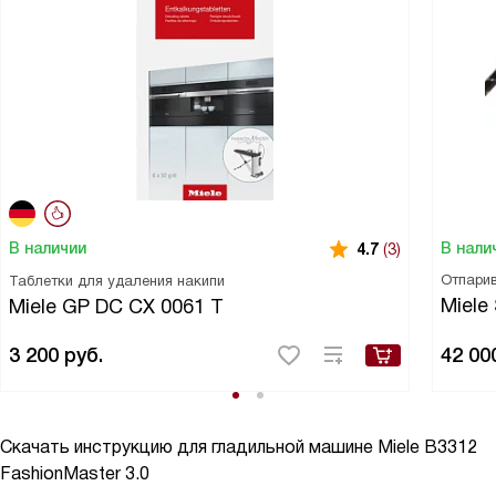
В нали
В наличии
4.7
(3)
Отпари
Таблетки для удаления накипи
Miele
Miele GP DC CX 0061 T
3 200
руб.
42 00
Скачать инструкцию для гладильной машине
Miele B3312
FashionMaster 3.0