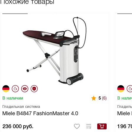
Похожие товары
В наличии
В нали
5
(6)
Гладильная система
Гладиль
Miele B4847 FashionMaster 4.0
Miele
236 000
руб.
196 7