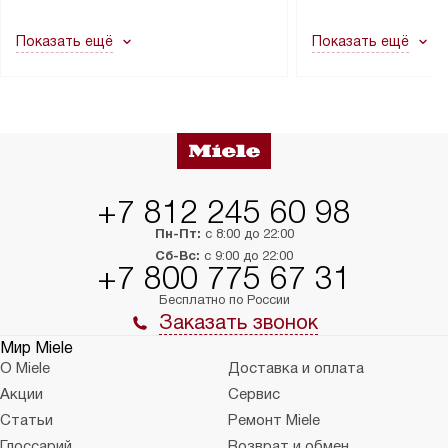
другие выступающие элементы, так
и консультацию по 
как это может привести к отказу
В стандартную уст
Показать ещё
Показать ещё
в гарантийном ремонте в будущем.
не включаются: пр
Перед заказом удостоверьтесь, что
коммуникаций, рас
сможете переместить прибор
материалы, навеш
в нужное место, учитывая размеры
и перевешивание д
упаковки или без нее.
выполнения специа
в условиях повыше
тарифы на услуги 
на 30%.
+7 812 245 60 98
Пн-Пт:
с 8:00 до 22:00
Сб-Вс:
с 9:00 до 22:00
+7 800 775 67 31
Бесплатно по России
Заказать звонок
Мир Miele
О Miele
Доставка и оплата
Акции
Сервис
Статьи
Ремонт Miele
Глоссарий
Возврат и обмен