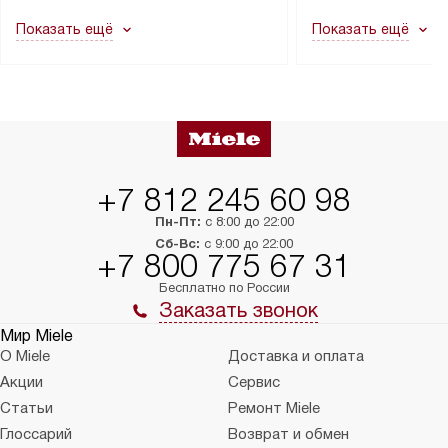
как это может привести к отказу
В стандартную уст
Показать ещё
Показать ещё
в гарантийном ремонте в будущем.
не включаются: пр
Перед заказом удостоверьтесь, что
коммуникаций, рас
сможете переместить прибор
материалы, навеш
в нужное место, учитывая размеры
и перевешивание д
упаковки или без нее.
выполнения специа
в условиях повыше
тарифы на услуги 
на 30%.
+7 812 245 60 98
Пн-Пт:
с 8:00 до 22:00
Сб-Вс:
с 9:00 до 22:00
+7 800 775 67 31
Бесплатно по России
Заказать звонок
Мир Miele
О Miele
Доставка и оплата
Акции
Сервис
Статьи
Ремонт Miele
Глоссарий
Возврат и обмен