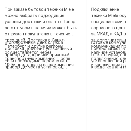
При заказе бытовой техники Miele
Подключение
можно выбрать подходящие
техники Miele осу
условия доставки и оплаты. Товар
специалистами пар
со статусом в наличии может быть
сервисного центра
отгружен покупателю в течение
за МКАД и КАД во
трех дней. Доставка в Санкт-
за дополнительную
В оговоренный день служба
Готовые коммуника
Петербург и другие регионы
коммуникации пре
доставки доставит упакованный
предполагают, в з
осуществляется через
наличие установле
прибор до двери или прихожей.
от категории, нали
транспортную компанию. После
подключения к во
Если необходимо переместить
установленной роз
100% предоплаты наша компания
и канализации в з
прибор до места установки,
к воде, крана и го
доставляет заказ
от категории техн
пожалуйста, предварительно
слива. Стандартна
до представительства
дополнительных ус
уточните это с менеджером.
включает в себя: с
транспортной компании в городе
определяется согл
За данную услугу взимается
транспортировочны
Москва. Пожалуйста, уточняйте
который можно по
дополнительная плата. Важно
разблокировку при
условия доставки у менеджера при
на нашем сайте в 
учитывать, что если размеры
соединение отдель
оформлении заказа.
«Подключение».
прибора не позволяют ему пройти
монтаж техники в 
через дверной проем, сотрудники
на место с проверк
транспортной службы не могут
подключение к су
демонтировать дверцы, ручки или
коммуникациям, пе
другие выступающие элементы, так
и консультацию по 