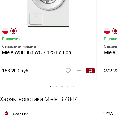
В наличии
В нали
Стиральная машина
Стирал
Miele WSB383 WCS 125 Edition
Miel
163 200
руб.
272 2
Характеристики
Miele B 4847
1 год
Гарантия