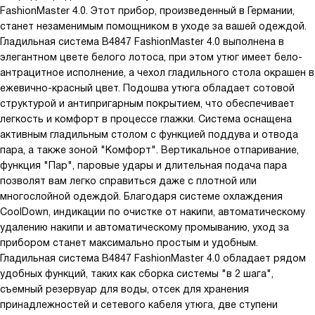
FashionMaster 4.0. Этот прибор, произведенный в Германии,
станет незаменимым помощником в уходе за вашей одеждой.
Гладильная система B4847 FashionMaster 4.0 выполнена в
элегантном цвете белого лотоса, при этом утюг имеет бело-
антрацитное исполнение, а чехол гладильного стола окрашен в
ежевично-красный цвет. Подошва утюга обладает сотовой
структурой и антипригарным покрытием, что обеспечивает
легкость и комфорт в процессе глажки. Система оснащена
активным гладильным столом с функцией поддува и отвода
пара, а также зоной "Комфорт". Вертикальное отпаривание,
функция "Пар", паровые удары и длительная подача пара
позволят вам легко справиться даже с плотной или
многослойной одеждой. Благодаря системе охлаждения
CoolDown, индикации по очистке от накипи, автоматическому
удалению накипи и автоматическому промыванию, уход за
прибором станет максимально простым и удобным.
Гладильная система B4847 FashionMaster 4.0 обладает рядом
удобных функций, таких как сборка системы "в 2 шага",
съемный резервуар для воды, отсек для хранения
принадлежностей и сетевого кабеля утюга, две ступени