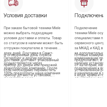
Условия доставки
Подключение
При заказе бытовой техники Miele
Подключение
можно выбрать подходящие
техники Miele осу
условия доставки и оплаты. Товар
специалистами пар
со статусом в наличии может быть
сервисного центра
отгружен покупателю в течение
за МКАД и КАД во
трех дней. Доставка в Санкт-
за дополнительную
В оговоренный день служба
Готовые коммуника
Петербург и другие регионы
коммуникации пре
доставки доставит упакованный
предполагают, в з
осуществляется через
наличие установле
прибор до двери или прихожей.
от категории, нали
транспортную компанию. После
подключения к во
Если необходимо переместить
установленной роз
100% предоплаты наша компания
и канализации в з
прибор до места установки,
к воде, крана и го
доставляет заказ
от категории техн
пожалуйста, предварительно
слива. Стандартна
до представительства
дополнительных ус
уточните это с менеджером.
включает в себя: с
транспортной компании в городе
определяется согл
За данную услугу взимается
транспортировочны
Москва. Пожалуйста, уточняйте
который можно по
дополнительная плата. Важно
разблокировку при
условия доставки у менеджера при
на нашем сайте в 
учитывать, что если размеры
соединение отдель
оформлении заказа.
«Подключение».
прибора не позволяют ему пройти
монтаж техники в 