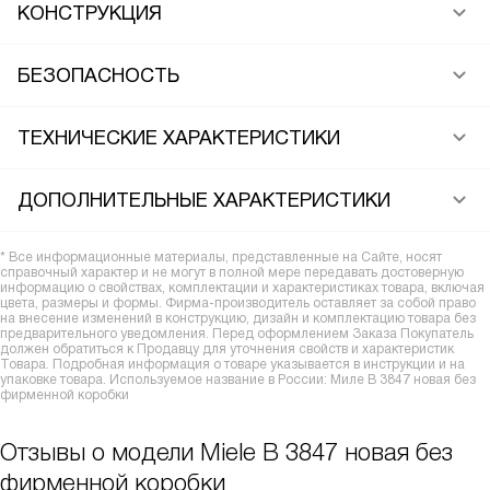
КОНСТРУКЦИЯ
БЕЗОПАСНОСТЬ
ТЕХНИЧЕСКИЕ ХАРАКТЕРИСТИКИ
ДОПОЛНИТЕЛЬНЫЕ ХАРАКТЕРИСТИКИ
* Все информационные материалы, представленные на Сайте, носят
справочный характер и не могут в полной мере передавать достоверную
информацию о свойствах, комплектации и характеристиках товара, включая
цвета, размеры и формы. Фирма-производитель оставляет за собой право
на внесение изменений в конструкцию, дизайн и комплектацию товара без
предварительного уведомления. Перед оформлением Заказа Покупатель
должен обратиться к Продавцу для уточнения свойств и характеристик
Товара. Подробная информация о товаре указывается в инструкции и на
упаковке товара. Используемое название в России: Миле B 3847 новая без
фирменной коробки
Отзывы о модели Miele B 3847 новая без
фирменной коробки