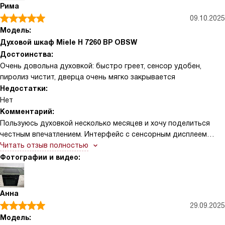
Рима
09.10.2025
Модель:
Духовой шкаф Miele H 7260 BP OBSW
Достоинства:
Очень довольна духовкой: быстро греет, сенсор удобен,
пиролиз чистит, дверца очень мягко закрывается
Недостатки:
Нет
Комментарий:
Пользуюсь духовкой несколько месяцев и хочу поделиться
честным впечатлением. Интерфейс с сенсорным дисплеем
отзывчивый, интуитивно понятный — сразу разобралась, хотя
Читать отзыв полностью
раньше боялась сложной электроники. Быстрый разогрев
Фотографии и видео:
реально экономит время: часто включаю её буквально за
полчаса до прихода гостей и уже спокойно готовлю закуски.
Однажды испекла большой бисквит для семейного праздника
Анна
— корж поднялся ровно, верх подрумянился равномерно, и
29.09.2025
мне даже не пришлось переживать о подгорании по краям.
Модель:
Отдельно про очистку: пиролитическая функция — настоящее