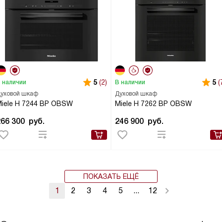
5
(2)
5
(
 наличии
В наличии
уховой шкаф
Духовой шкаф
iele H 7244 BP OBSW
Miele H 7262 BP OBSW
266 300
руб.
246 900
руб.
ПОКАЗАТЬ ЕЩЁ
1
2
3
4
5
...
12