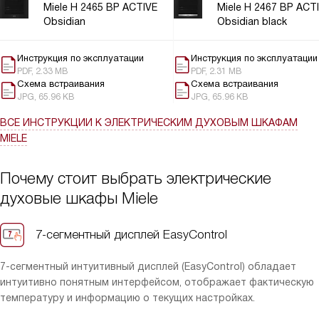
сохранить мои фирменные рецепты для быстрого доступа
Miele H 2465 BP ACTIVE
Miele H 2467 BP ACT
одним касанием.
Obsidian
Obsidian black
Инструкция по эксплуатации
Инструкция по эксплуатации
PDF, 2.33 MB
PDF, 2.31 MB
Схема встраивания
Схема встраивания
JPG, 65.96 KB
JPG, 65.96 KB
ВСЕ ИНСТРУКЦИИ
К ЭЛЕКТРИЧЕСКИМ ДУХОВЫМ ШКАФАМ
MIELE
Почему стоит выбрать электрические
духовые шкафы Miele
7-сегментный дисплей EasyControl
7-сегментный интуитивный дисплей (EasyControl) обладает
интуитивно понятным интерфейсом, отображает фактическую
температуру и информацию о текущих настройках.