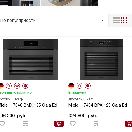
По популярности
точняйте наличие
В наличии
уховой шкаф
Духовой шкаф
iele H 7840 BMX 125 Gala Ed
Miele H 7464 BPX 125 Gala Ed
396 200
руб.
324 800
руб.