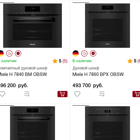
5
(5)
5
(
 наличии
В наличии
омпактный духовой шкаф
Духовой шкаф
iele H 7840 BM OBSW
Miele H 7860 BPX OBSW
396 200
руб.
493 700
руб.