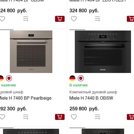
iele H 7464 BP OBSW
Miele H 7464 BP EDST/CLST
324 800
руб.
324 800
руб.
 наличии
В наличии
уховой шкаф
Компактный духовой шкаф
iele H 7460 BP Pearlbeige
Miele H 7440 B OBSW
292 300
руб.
259 800
руб.