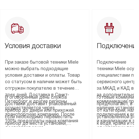
Условия доставки
Подключение
При заказе бытовой техники Miele
Подключение
можно выбрать подходящие
техники Miele осу
условия доставки и оплаты. Товар
специалистами пар
со статусом в наличии может быть
сервисного центра
отгружен покупателю в течение
за МКАД и КАД во
трех дней. Доставка в Санкт-
за дополнительную
В оговоренный день служба
Готовые коммуника
Петербург и другие регионы
коммуникации пре
доставки доставит упакованный
предполагают, в з
осуществляется через
наличие установле
прибор до двери или прихожей.
от категории, нали
транспортную компанию. После
подключения к во
Если необходимо переместить
установленной роз
100% предоплаты наша компания
и канализации в з
прибор до места установки,
к воде, крана и го
доставляет заказ
от категории техн
пожалуйста, предварительно
слива. Стандартна
до представительства
дополнительных ус
уточните это с менеджером.
включает в себя: с