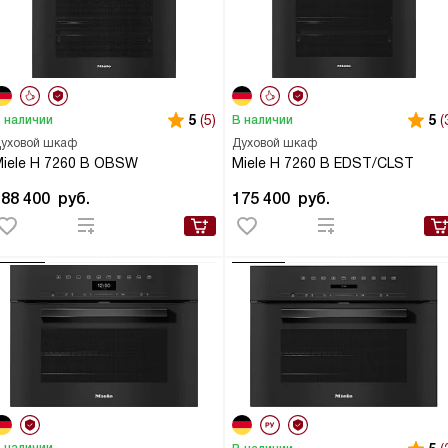
5
(5)
5
(
 наличии
В наличии
уховой шкаф
Духовой шкаф
iele H 7260 B OBSW
Miele H 7260 B EDST/CLST
188 400
руб.
175 400
руб.