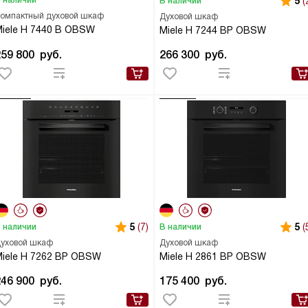
 наличии
5
(
В наличии
омпактный духовой шкаф
Духовой шкаф
iele H 7440 B OBSW
Miele H 7244 BP OBSW
259 800
руб.
266 300
руб.
5
(7)
5
(
 наличии
В наличии
уховой шкаф
Духовой шкаф
iele H 7262 BP OBSW
Miele H 2861 BP OBSW
246 900
руб.
175 400
руб.