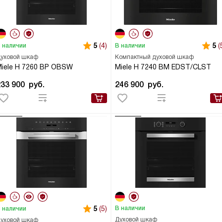
5
(4)
5
(
 наличии
В наличии
уховой шкаф
Компактный духовой шкаф
iele H 7260 BP OBSW
Miele H 7240 BM EDST/CLST
233 900
руб.
246 900
руб.
5
(5)
В наличии
 наличии
Духовой шкаф
уховой шкаф