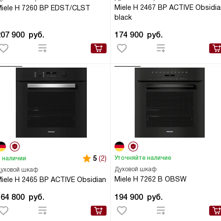
Miele H 2467 BP ACTIVE Obsidia
iele H 7260 BP EDST/CLST
black
207 900
руб.
174 900
руб.
5
(2)
Уточняйте наличие
 наличии
Духовой шкаф
уховой шкаф
Miele H 7262 B OBSW
iele H 2465 BP ACTIVE Obsidian
164 800
руб.
194 900
руб.