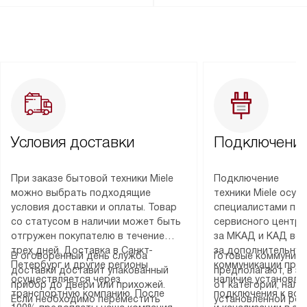
Условия доставки
Подключение
При заказе бытовой техники Miele
Подключение
можно выбрать подходящие
техники Miele осу
условия доставки и оплаты. Товар
специалистами пар
со статусом в наличии может быть
сервисного центра
отгружен покупателю в течение
за МКАД и КАД во
трех дней. Доставка в Санкт-
за дополнительную
В оговоренный день служба
Готовые коммуника
Петербург и другие регионы
коммуникации пре
доставки доставит упакованный
предполагают, в з
осуществляется через
наличие установле
прибор до двери или прихожей.
от категории, нали
транспортную компанию. После
подключения к во
Если необходимо переместить
установленной роз