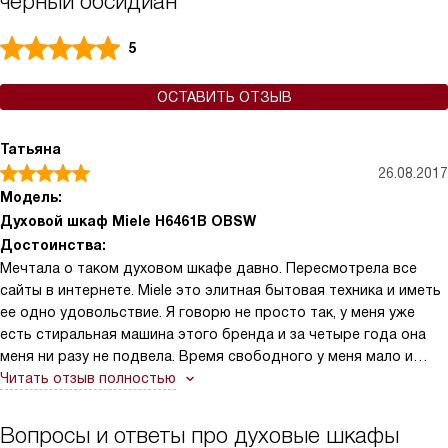
черный обсидиан
5
ОСТАВИТЬ ОТЗЫВ
Татьяна
26.08.2017
Модель:
Духовой шкаф Miele H6461B OBSW
Достоинства:
Мечтала о таком духовом шкафе давно. Пересмотрела все
сайты в интернете. Miele это элитная бытовая техника и иметь
ее одно удовольствие. Я говорю не просто так, у меня уже
есть стиральная машина этого бренда и за четыре года она
меня ни разу не подвела. Время свободного у меня мало и
этот духовой шкаф, просто находка для меня. Режим
Читать отзыв полностью
«Конвекция плюс» равномерно распределяет горячий воздух
по внутреннему пространству, поэтому можно готовить
Вопросы и ответы про духовые шкафы
несколько блюд одновременно.