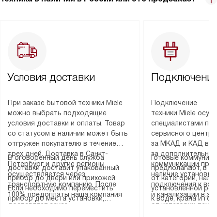
Условия доставки
Подключение
При заказе бытовой техники Miele
Подключение
можно выбрать подходящие
техники Miele осу
условия доставки и оплаты. Товар
специалистами пар
со статусом в наличии может быть
сервисного центра
отгружен покупателю в течение
за МКАД и КАД во
трех дней. Доставка в Санкт-
за дополнительную
В оговоренный день служба
Готовые коммуника
Петербург и другие регионы
коммуникации пре
доставки доставит упакованный
предполагают, в з
осуществляется через
наличие установле
прибор до двери или прихожей.
от категории, нали
транспортную компанию. После
подключения к во
Если необходимо переместить
установленной роз
100% предоплаты наша компания
и канализации в з
прибор до места установки,
к воде, крана и го
доставляет заказ
от категории техн
пожалуйста, предварительно
слива. Стандартна
до представительства
дополнительных ус