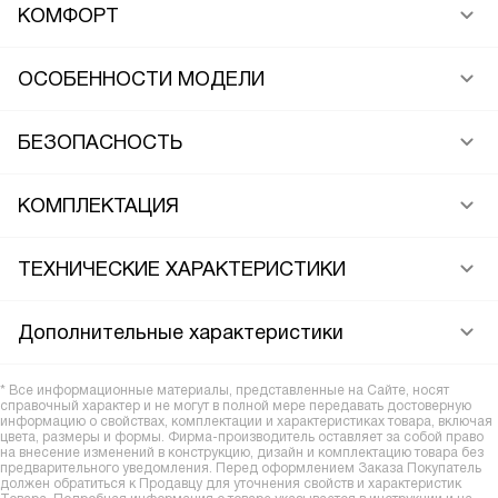
КОМФОРТ
ОСОБЕННОСТИ МОДЕЛИ
БЕЗОПАСНОСТЬ
КОМПЛЕКТАЦИЯ
ТЕХНИЧЕСКИЕ ХАРАКТЕРИСТИКИ
Дополнительные характеристики
* Все информационные материалы, представленные на Сайте, носят
справочный характер и не могут в полной мере передавать достоверную
информацию о свойствах, комплектации и характеристиках товара, включая
цвета, размеры и формы. Фирма-производитель оставляет за собой право
на внесение изменений в конструкцию, дизайн и комплектацию товара без
предварительного уведомления. Перед оформлением Заказа Покупатель
должен обратиться к Продавцу для уточнения свойств и характеристик