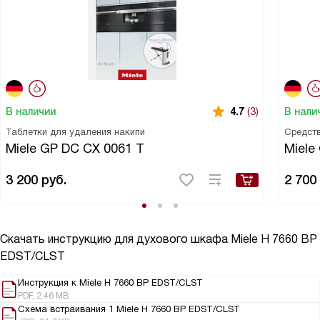
В наличии
В нали
4.7
(3)
Таблетки для удаления накипи
Средств
Miele GP DC CX 0061 T
Miele
3 200
руб.
2 700
Скачать инструкцию для духового шкафа
Miele H 7660 BP
EDST/CLST
Инструкция к Miele H 7660 BP EDST/CLST
PDF, 2.46 MB
Схема встраивания 1 Miele H 7660 BP EDST/CLST