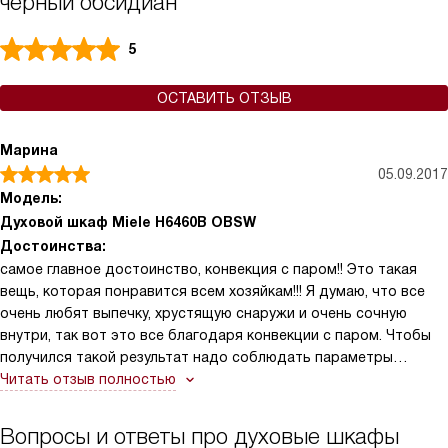
черный обсидиан
5
ОСТАВИТЬ ОТЗЫВ
Марина
05.09.2017
Модель:
Духовой шкаф Miele H6460B OBSW
Достоинства:
самое главное достоинство, конвекция с паром!! Это такая
вещь, которая понравится всем хозяйкам!!! Я думаю, что все
очень любят выпечку, хрустящую снаружи и очень сочную
внутри, так вот это все благодаря конвекции с паром. Чтобы
получился такой результат надо соблюдать параметры
оптимальной температуры и влажности. Режим « Конвекция с
Читать отзыв полностью
паром» это то, что надо.
Вопросы и ответы про духовые шкафы