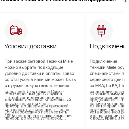
Условия доставки
Подключение
При заказе бытовой техники Miele
Подключение
можно выбрать подходящие
техники Miele осу
условия доставки и оплаты. Товар
специалистами пар
со статусом в наличии может быть
сервисного центра
отгружен покупателю в течение
за МКАД и КАД во
трех дней. Доставка в Санкт-
за дополнительную
В оговоренный день служба
Готовые коммуника
Петербург и другие регионы
коммуникации пре
доставки доставит упакованный
предполагают, в з
осуществляется через
наличие установле
прибор до двери или прихожей.
от категории, нали
транспортную компанию. После
подключения к во
Если необходимо переместить
установленной роз
100% предоплаты наша компания
и канализации в з
прибор до места установки,
к воде, крана и го
доставляет заказ
от категории техн
пожалуйста, предварительно
слива. Стандартна
до представительства
дополнительных ус