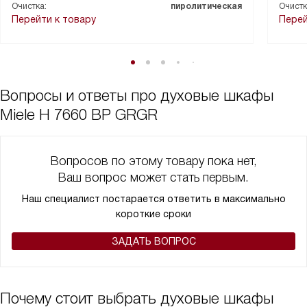
Очистка:
пиролитическая
Очистк
Я даже использовала специальные программы для
Перейти к товару
Перей
приготовления сложных блюд. И результат меня очень
порадовал. Блюда получаются вкусными и ароматными, как в
ресторане.
А еще мне нравится, что в комплекте идут противни с
покрытием PerfectClean. Они очень удобные и легко моются.
Вопросы и ответы про духовые шкафы
Изначально я боялась, что с таким большим количеством
Miele H 7660 BP GRGR
функций мне будет сложно разобраться, но благодаря
сенсорному дисплею и помощнику все получилось очень
просто.
Вопросов по этому товару пока нет,
Я очень рада, что выбрала именно этот духовой шкаф. Он
Ваш вопрос может стать первым.
делает процесс приготовления блюд проще и приятнее, а
результат всегда радует меня и мою семью.
Наш специалист постарается ответить в максимально
короткие сроки
ЗАДАТЬ ВОПРОС
Почему стоит выбрать духовые шкафы