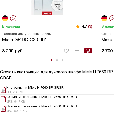
В наличии
В нали
4.7
(3)
Таблетки для удаления накипи
Средств
Miele GP DC CX 0061 T
Miele
3 200
руб.
2 700
Скачать инструкцию для духового шкафа
Miele H 7660 BP
GRGR
Инструкция к Miele H 7660 BP GRGR
PDF, 2.46 MB
Схема встраивания 1 Miele H 7660 BP GRGR
JPG, 94.7 KB
Схема встраивания 2 Miele H 7660 BP GRGR
JPG, 89.14 KB