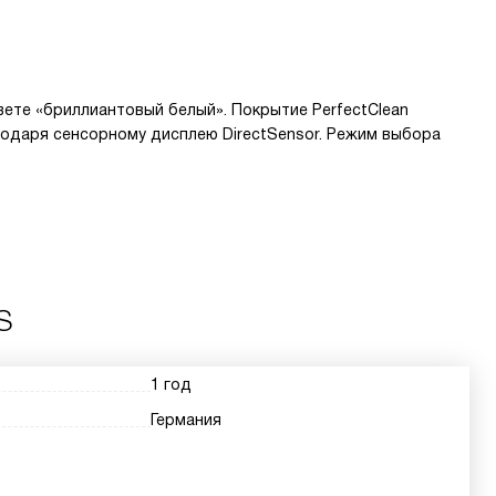
ете «бриллиантовый белый». Покрытие PerfectClean
годаря сенсорному дисплею DirectSensor. Режим выбора
S
1 год
Германия