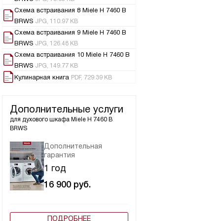
Схема встраивания 8 Miele H 7460 B
BRWS
JPG, 110.97 KB
Схема встраивания 9 Miele H 7460 B
BRWS
JPG, 126.48 KB
Схема встраивания 10 Miele H 7460 B
BRWS
JPG, 149.77 KB
Кулинарная книга
PDF, 729.39 KB
Дополнительные услуги
для духового шкафа
Miele H 7460 B
BRWS
Дополнительная
гарантия
1 год
16 900
руб.
ПОДРОБНЕЕ