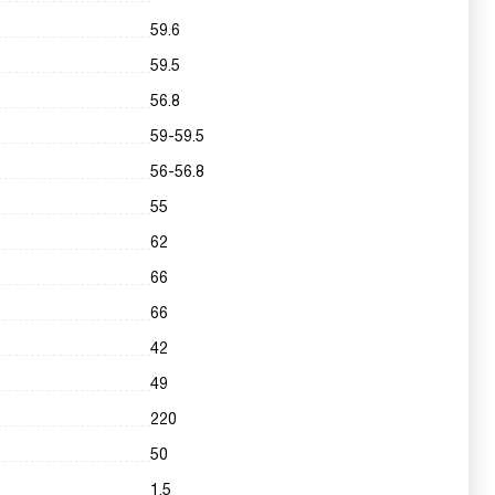
59.6
59.5
56.8
59-59.5
56-56.8
55
62
66
66
42
49
220
50
1.5