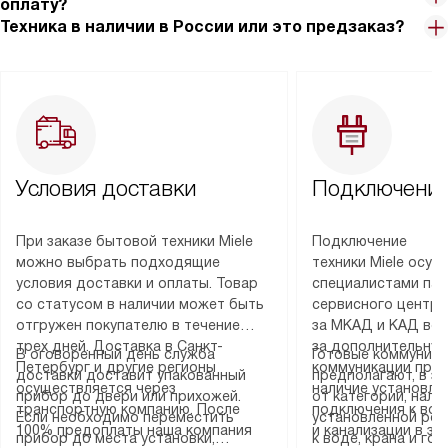
оплату?
Техника в наличии в России или это предзаказ?
Условия доставки
Подключение
При заказе бытовой техники Miele
Подключение
можно выбрать подходящие
техники Miele осу
условия доставки и оплаты. Товар
специалистами пар
со статусом в наличии может быть
сервисного центра
отгружен покупателю в течение
за МКАД и КАД во
трех дней. Доставка в Санкт-
за дополнительную
В оговоренный день служба
Готовые коммуника
Петербург и другие регионы
коммуникации пре
доставки доставит упакованный
предполагают, в з
осуществляется через
наличие установле
прибор до двери или прихожей.
от категории, нали
транспортную компанию. После
подключения к во
Если необходимо переместить
установленной роз
100% предоплаты наша компания
и канализации в з
прибор до места установки,
к воде, крана и го