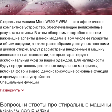
Я очень доволен этой покупкой. Эта стиральная машина стала
настоящим помощником в моем доме. И я с уверенностью могу
сказать, что это одно из лучших приобретений, которые я
сделал за последнее время!
Стиральная машина Miele W690 F WPM — это эффективное
и компактное устройство, обеспечивающее великолепные
результаты стирки. В этом обзоре мы подробно осветим
важнейшие аспекты данной модели, в том числе ее габариты
и объем загрузки, а также разнообразие доступных программ
и циклов стирки. Будут рассмотрены внедренные в машину
инновационные технологии, которые гарантируют
исключительный уход за вашей одеждой. Для наглядности
будут представлены различные визуальные материалы,
включая фото и видео, демонстрирующие основные функции
и преимущества устройства.
Специальные функции
Развернуть
Вопросы и ответы про стиральные машины
Miele W 690 F WPM