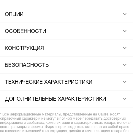
ОПЦИИ
ОСОБЕННОСТИ
КОНСТРУКЦИЯ
БЕЗОПАСНОСТЬ
ТЕХНИЧЕСКИЕ ХАРАКТЕРИСТИКИ
ДОПОЛНИТЕЛЬНЫЕ ХАРАКТЕРИСТИКИ
* Все информационные материалы, представленные на Сайте, носят
справочный характер и не могут в полной мере передавать достоверную
информацию о свойствах, комплектации и характеристиках товара, включая
цвета, размеры и формы. Фирма-производитель оставляет за собой право
на внесение изменений в конструкцию, дизайн и комплектацию товара без