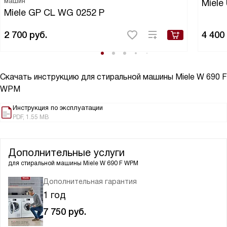
машин
Miele 
Miele GP CL WG 0252 P
2 700
руб.
4 400
Скачать инструкцию для стиральной машины
Miele W 690 F
WPM
Инструкция по эксплуатации
PDF, 1.55 MB
Дополнительные услуги
для стиральной машины
Miele W 690 F WPM
Дополнительная гарантия
1 год
7 750
руб.