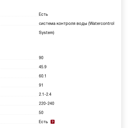
Есть
система контроля воды (Watercontrol
System)
90
45.9
60.1
91
2.1-2.4
220-240
50
Есть