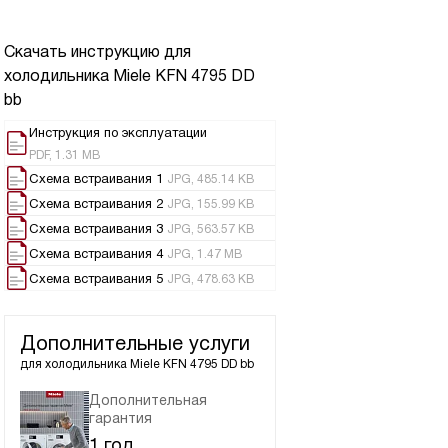
Скачать инструкцию для
холодильника
Miele KFN 4795 DD
bb
Инструкция по эксплуатации
PDF, 1.31 MB
Схема встраивания 1
JPG, 485.14 KB
Схема встраивания 2
JPG, 155.99 KB
Схема встраивания 3
JPG, 563.57 KB
Схема встраивания 4
JPG, 1.47 MB
Схема встраивания 5
JPG, 478.63 KB
Дополнительные услуги
для холодильника
Miele KFN 4795 DD bb
Дополнительная
гарантия
1 год