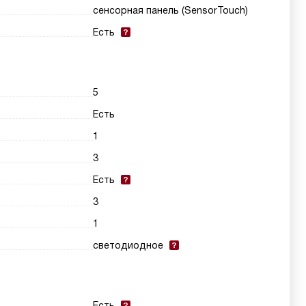
сенсорная панель (SensorTouch)
Есть
5
Есть
1
3
Есть
3
1
светодиодное
Есть