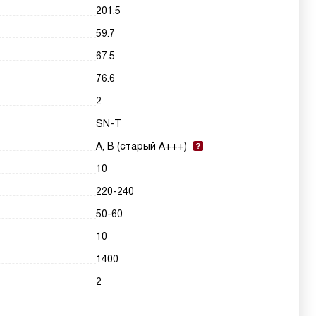
201.5
59.7
67.5
76.6
2
SN-T
A, B (старый A+++)
10
220-240
50-60
10
1400
2