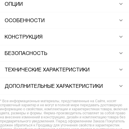
ОПЦИИ
ОСОБЕННОСТИ
КОНСТРУКЦИЯ
БЕЗОПАСНОСТЬ
ТЕХНИЧЕСКИЕ ХАРАКТЕРИСТИКИ
ДОПОЛНИТЕЛЬНЫЕ ХАРАКТЕРИСТИКИ
* Все информационные материалы, представленные на Сайте, носят
справочный характер и не могут в полной мере передавать достоверную
информацию о свойствах, комплектации и характеристиках товара, включая
цвета, размеры и формы. Фирма-производитель оставляет за собой право
на внесение изменений в конструкцию, дизайн и комплектацию товара без
предварительного уведомления. Перед оформлением Заказа Покупатель
должен обратиться к Продавцу для уточнения свойств и характеристик