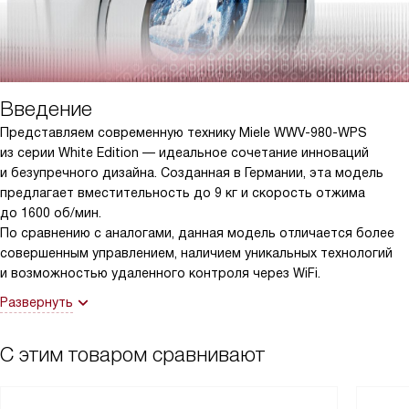
время на глажке.
Важным аспектом для меня является и энергоэффективность.
Эта машина имеет класс энергоэффективности A+++++, что
делает ее не только полезной для моего дома, но и
дружественной для окружающей среды.
Введение
Представляем современную технику Miele WWV-980-WPS
Благодаря этой стиральной машине я смогла значительно
из серии White Edition — идеальное сочетание инноваций
сократить время, проводимое за стиркой, и теперь могу
и безупречного дизайна. Созданная в Германии, эта модель
больше времени уделять себе и своей семье. Это
предлагает вместительность до 9 кг и скорость отжима
действительно удивительное устройство, которое сделало
до 1600 об/мин.
мою жизнь проще и комфортнее.
По сравнению с аналогами, данная модель отличается более
совершенным управлением, наличием уникальных технологий
и возможностью удаленного контроля через WiFi.
Развернуть
С этим товаром сравнивают