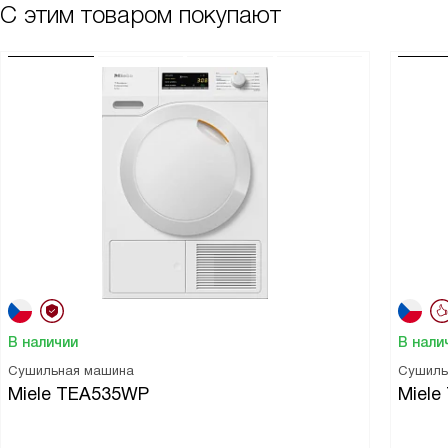
С этим товаром покупают
В наличии
В нали
Сушильная машина
Сушиль
Miele TEA535WP
Miel