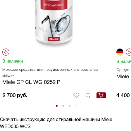
В наличии
В нали
Моющее средство для посудомоечных и стиральных
Средств
машин
Miele 
Miele GP CL WG 0252 P
2 700
руб.
4 400
Скачать инструкцию для стиральной машины
Miele
WED035 WCS