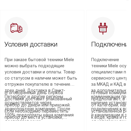
Условия доставки
Подключение
При заказе бытовой техники Miele
Подключение
можно выбрать подходящие
техники Miele осу
условия доставки и оплаты. Товар
специалистами пар
со статусом в наличии может быть
сервисного центра
отгружен покупателю в течение
за МКАД и КАД во
трех дней. Доставка в Санкт-
за дополнительную
В оговоренный день служба
Готовые коммуника
Петербург и другие регионы
коммуникации пре
доставки доставит упакованный
предполагают, в з
осуществляется через
наличие установле
прибор до двери или прихожей.
от категории, нали
транспортную компанию. После
подключения к во
Если необходимо переместить
установленной роз
100% предоплаты наша компания
и канализации в з
прибор до места установки,
к воде, крана и го
доставляет заказ
от категории техн
пожалуйста, предварительно
слива. Стандартна
до представительства
дополнительных ус
уточните это с менеджером.
включает в себя: с