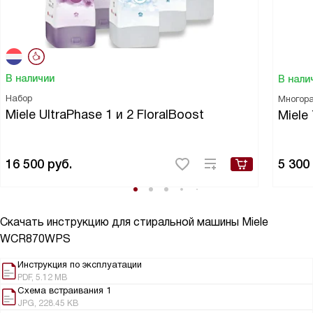
В наличии
В нали
Набор
Многора
Miele UltraPhase 1 и 2 FloralBoost
Miele
16 500
руб.
5 300
Скачать инструкцию для стиральной машины
Miele
WCR870WPS
Инструкция по эксплуатации
PDF, 5.12 MB
Схема встраивания 1
JPG, 228.45 KB