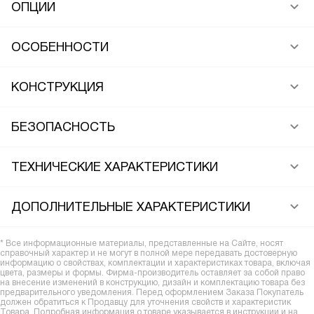
ОПЦИИ
ОСОБЕННОСТИ
КОНСТРУКЦИЯ
БЕЗОПАСНОСТЬ
ТЕХНИЧЕСКИЕ ХАРАКТЕРИСТИКИ
ДОПОЛНИТЕЛЬНЫЕ ХАРАКТЕРИСТИКИ
* Все информационные материалы, представленные на Сайте, носят
справочный характер и не могут в полной мере передавать достоверную
информацию о свойствах, комплектации и характеристиках товара, включая
цвета, размеры и формы. Фирма-производитель оставляет за собой право
на внесение изменений в конструкцию, дизайн и комплектацию товара без
предварительного уведомления. Перед оформлением Заказа Покупатель
должен обратиться к Продавцу для уточнения свойств и характеристик
Товара. Подробная информация о товаре указывается в инструкции и на