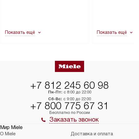
через дверной проем, сотрудники
на место с проверк
транспортной службы не могут
подключение к су
демонтировать дверцы, ручки или
коммуникациям, пе
другие выступающие элементы, так
и консультацию по 
как это может привести к отказу
В стандартную уст
Показать ещё
Показать ещё
в гарантийном ремонте в будущем.
не включаются: пр
Перед заказом удостоверьтесь, что
коммуникаций, рас
сможете переместить прибор
материалы, навеш
в нужное место, учитывая размеры
и перевешивание д
упаковки или без нее.
выполнения специа
в условиях повыше
тарифы на услуги 
на 30%.
+7 812 245 60 98
Пн-Пт:
с 8:00 до 22:00
Сб-Вс:
с 9:00 до 22:00
+7 800 775 67 31
Бесплатно по России
Заказать звонок
Мир Miele
О Miele
Доставка и оплата