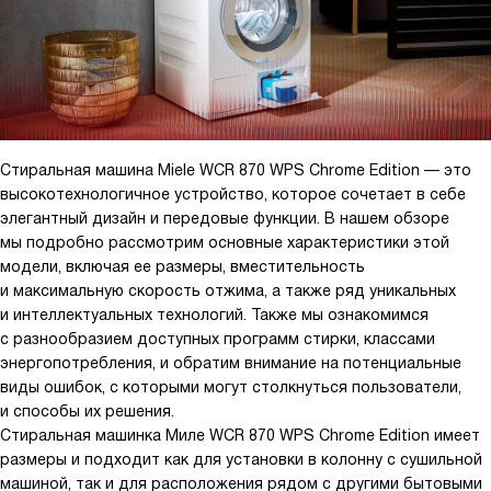
Кроме того, машина очень тихая в работе, что позволяет
стирать белье даже ночью, не беспокоя домочадцев. Режим
""Особенно тихо"" стал настоящим спасением, когда у нас
родился ребенок и любой лишний шум мог его разбудить.
Система защиты от протечек Waterproof System дает
дополнительное спокойствие, что ничего не случится с
Стиральная машина Miele WCR 870 WPS Chrome Edition — это
машиной и окружающим пространством.
высокотехнологичное устройство, которое сочетает в себе
элегантный дизайн и передовые функции. В нашем обзоре
В целом, машина оправдала все мои ожидания и стала
мы подробно рассмотрим основные характеристики этой
настоящим помощником в быту. Она не только выполняет свои
модели, включая ее размеры, вместительность
функции на отлично, но и делает это с максимальным
и максимальную скорость отжима, а также ряд уникальных
удобством для пользователя.
и интеллектуальных технологий. Также мы ознакомимся
с разнообразием доступных программ стирки, классами
энергопотребления, и обратим внимание на потенциальные
виды ошибок, с которыми могут столкнуться пользователи,
и способы их решения.
Стиральная машинка Миле WCR 870 WPS Chrome Edition имеет
размеры
и подходит как для установки в колонну с сушильной
машиной, так и для расположения рядом с другими бытовыми