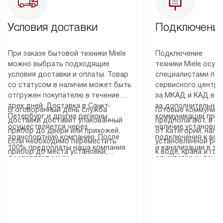
Условия доставки
Подключение
При заказе бытовой техники Miele
Подключение
можно выбрать подходящие
техники Miele осу
условия доставки и оплаты. Товар
специалистами пар
со статусом в наличии может быть
сервисного центра
отгружен покупателю в течение
за МКАД и КАД во
трех дней. Доставка в Санкт-
за дополнительную
В оговоренный день служба
Готовые коммуника
Петербург и другие регионы
коммуникации пре
доставки доставит упакованный
предполагают, в з
осуществляется через
наличие установле
прибор до двери или прихожей.
от категории, нали
транспортную компанию. После
подключения к во
Если необходимо переместить
установленной роз
100% предоплаты наша компания
и канализации в з
прибор до места установки,
к воде, крана и го
доставляет заказ
от категории техн
пожалуйста, предварительно
слива. Стандартна
до представительства
дополнительных ус
уточните это с менеджером.
включает в себя: с
транспортной компании в городе
определяется согл
За данную услугу взимается
транспортировочны
Москва. Пожалуйста, уточняйте
который можно по
дополнительная плата. Важно
разблокировку при
условия доставки у менеджера при
на нашем сайте в 
учитывать, что если размеры
соединение отдель
оформлении заказа.
«Подключение».
прибора не позволяют ему пройти
монтаж техники в 