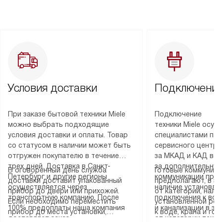
Условия доставки
Подключение
При заказе бытовой техники Miele
Подключение
можно выбрать подходящие
техники Miele осу
условия доставки и оплаты. Товар
специалистами пар
со статусом в наличии может быть
сервисного центра
отгружен покупателю в течение
за МКАД и КАД во
трех дней. Доставка в Санкт-
за дополнительную
В оговоренный день служба
Готовые коммуника
Петербург и другие регионы
коммуникации пре
доставки доставит упакованный
предполагают, в з
осуществляется через
наличие установле
прибор до двери или прихожей.
от категории, нали
транспортную компанию. После
подключения к во
Если необходимо переместить
установленной роз
100% предоплаты наша компания
и канализации в з
прибор до места установки,
к воде, крана и го
доставляет заказ
от категории техн