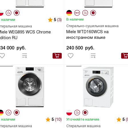
5
(3)
В наличии
 наличии
Стирально-сушильная машина
тиральная машина
Miele WTD160WCS на
Miele WEG895 WCS Chrome
иностранном языке
dition RU
234 000
руб.
240 500
руб.
5
(10)
5
(
 наличии
Уточняйте наличие
тиральная машина
Стиральная машина