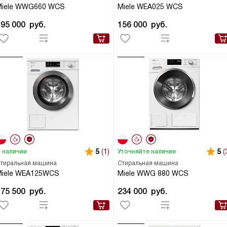
Miele WWG660 WCS
Miele WEA025 WCS
195 000
руб.
156 000
руб.
5
(1)
5
(
 наличии
Уточняйте наличие
тиральная машина
Стиральная машина
Miele WEA125WCS
Miele WWG 880 WCS
175 500
руб.
234 000
руб.