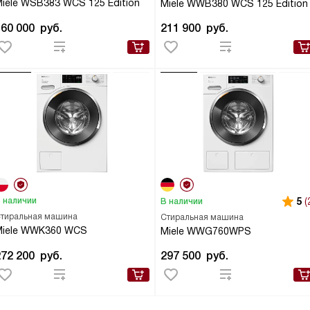
iele WSB383 WCS 125 Edition
Miele WWB380 WCS 125 Edition
160 000
руб.
211 900
руб.
 наличии
5
(
В наличии
тиральная машина
Стиральная машина
Miele WWK360 WCS
Miele WWG760WPS
272 200
руб.
297 500
руб.