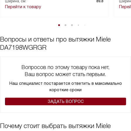
Ширина, см:
89.8
Ширина
мощности, что для меня является важным критерием, ведь я
Перейти к товару
Перей
не люблю лишний шум на кухне.
В общем, я очень довольна своим выбором. Эта вытяжка не
только выполняет свои функции на отлично, но и придает моей
кухне особый стиль и уют.
Вопросы и ответы про вытяжки Miele
DA7198WGRGR
Вопросов по этому товару пока нет,
Ваш вопрос может стать первым.
Наш специалист постарается ответить в максимально
короткие сроки
ЗАДАТЬ ВОПРОС
Почему стоит выбрать вытяжки Miele