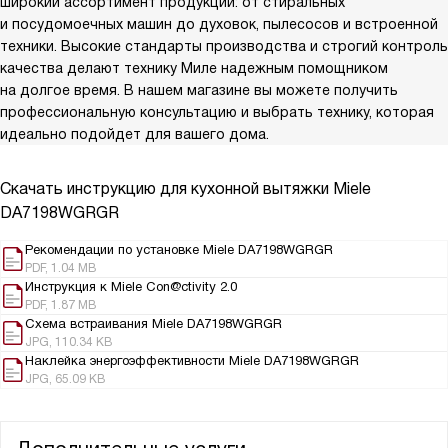
широкий ассортимент продукции: от стиральных
и посудомоечных машин до духовок, пылесосов и встроенной
техники. Высокие стандарты производства и строгий контроль
качества делают технику Миле надежным помощником
на долгое время. В нашем магазине вы можете получить
профессиональную консультацию и выбрать технику, которая
идеально подойдет для вашего дома.
Скачать инструкцию для кухонной вытяжки
Miele
DA7198WGRGR
Рекомендации по установке Miele DA7198WGRGR
PDF, 1.04 MB
Инструкция к Miele Con@ctivity 2.0
PDF, 1.87 MB
Схема встраивания Miele DA7198WGRGR
JPG, 110.34 KB
Наклейка энергоэффективности Miele DA7198WGRGR
JPG, 65.09 KB