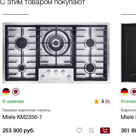
С этим товаром покупают
В наличии
Уточня
5
(6)
Газовая варочная панель
Варочн
Miele KM2356-1
Miele
253 900
руб.
351 6