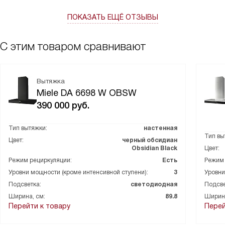
ПОКАЗАТЬ ЕЩЁ ОТЗЫВЫ
С этим товаром сравнивают
Вытяжка
Miele DA 6698 W OBSW
390 000
руб.
Тип вытяжки:
настенная
Тип вы
Цвет:
черный обсидиан
Obsidian Black
Цвет:
Режим рециркуляции:
Есть
Режим 
Уровни мощности (кроме интенсивной ступени):
3
Уровни
Подсветка:
светодиодная
Подсве
Ширина, см:
89.8
Ширина
Перейти к товару
Перей