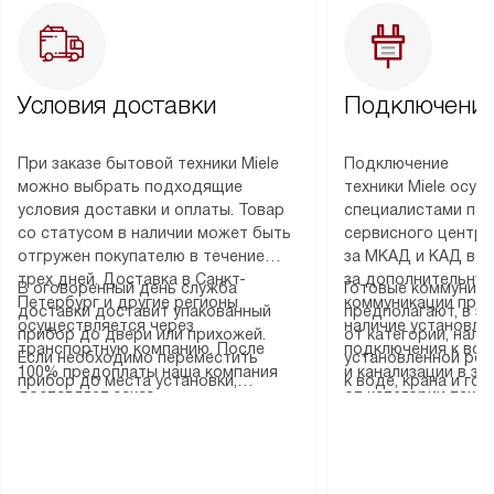
Условия доставки
Подключение
При заказе бытовой техники Miele
Подключение
можно выбрать подходящие
техники Miele осу
условия доставки и оплаты. Товар
специалистами пар
со статусом в наличии может быть
сервисного центра
отгружен покупателю в течение
за МКАД и КАД во
трех дней. Доставка в Санкт-
за дополнительную
В оговоренный день служба
Готовые коммуника
Петербург и другие регионы
коммуникации пре
доставки доставит упакованный
предполагают, в з
осуществляется через
наличие установле
прибор до двери или прихожей.
от категории, нали
транспортную компанию. После
подключения к во
Если необходимо переместить
установленной роз
100% предоплаты наша компания
и канализации в з
прибор до места установки,
к воде, крана и го
доставляет заказ
от категории техн
пожалуйста, предварительно
слива. Стандартна
до представительства
дополнительных ус
уточните это с менеджером.
включает в себя: с
транспортной компании в городе
определяется согл
За данную услугу взимается
транспортировочны
Москва. Пожалуйста, уточняйте
который можно по
дополнительная плата. Важно
разблокировку при
условия доставки у менеджера при
на нашем сайте в 