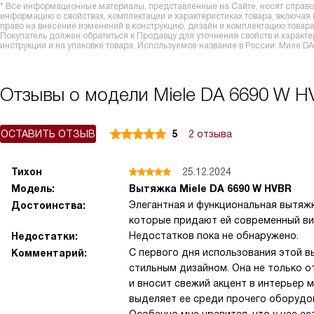
* Все информационные материалы, представленные на Сайте, носят справоч
информацию о свойствах, комплектации и характеристиках товара, включая
право на внесение изменений в конструкцию, дизайн и комплектацию това
Покупатель должен обратиться к Продавцу для уточнения свойств и характ
инструкции и на упаковке товара. Используемое название в России: Миле D
Отзывы о модели Miele DA 6690 W 
ОСТАВИТЬ ОТЗЫВ
5
2 отзыва
Тихон
25.12.2024
Модель:
Вытяжка Miele DA 6690 W HVBR
Элегантная и функциональная вытяж
Достоинства:
которые придают ей современный ви
Недостатков пока не обнаружено.
Недостатки:
С первого дня использования этой в
Комментарий:
стильным дизайном. Она не только о
и вносит свежий акцент в интерьер 
выделяет ее среди прочего оборудо