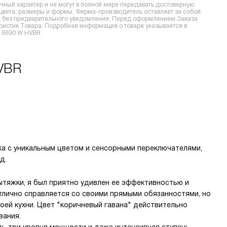
ный характер и не могут в полной мере передавать достоверную
 цвета, размеры и формы. Фирма-производитель оставляет за собой
ра без предварительного уведомления. Перед оформлением Заказа
еристик Товара. Подробная информация о товаре указывается в
A 6690 W HVBR
HVBR
ка с уникальным цветом и сенсорными переключателями,
д.
ытяжки, я был приятно удивлен ее эффективностью и
тлично справляется со своими прямыми обязанностями, но
моей кухни. Цвет "коричневый гавана" действительно
вания.