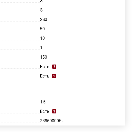
3
3
230
50
10
1
150
Есть
Есть
1.5
Есть
28669000RU