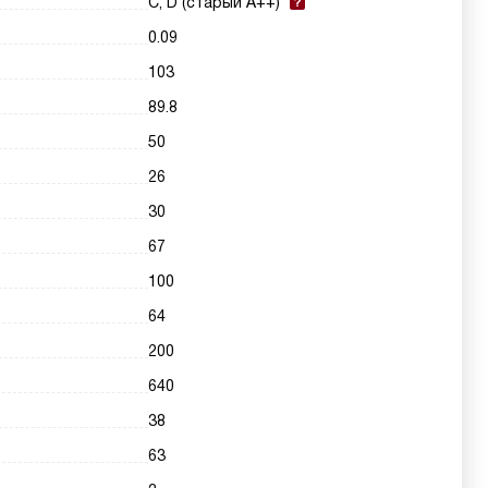
C, D (старый A++)
0.09
103
89.8
50
26
30
67
100
64
200
640
38
63