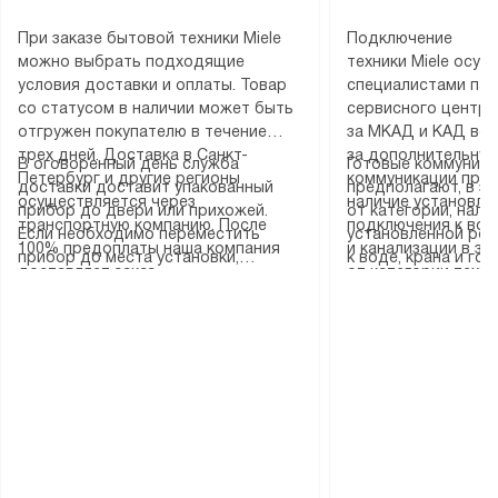
При заказе бытовой техники Miele
Подключение
можно выбрать подходящие
техники Miele осу
условия доставки и оплаты. Товар
специалистами пар
со статусом в наличии может быть
сервисного центра
отгружен покупателю в течение
за МКАД и КАД во
трех дней. Доставка в Санкт-
за дополнительную
В оговоренный день служба
Готовые коммуника
Петербург и другие регионы
коммуникации пре
доставки доставит упакованный
предполагают, в з
осуществляется через
наличие установле
прибор до двери или прихожей.
от категории, нали
транспортную компанию. После
подключения к во
Если необходимо переместить
установленной роз
100% предоплаты наша компания
и канализации в з
прибор до места установки,
к воде, крана и го
доставляет заказ
от категории техн
пожалуйста, предварительно
слива. Стандартна
до представительства
дополнительных ус
уточните это с менеджером.
включает в себя: с
транспортной компании в городе
определяется согл
За данную услугу взимается
транспортировочны
Москва. Пожалуйста, уточняйте
который можно по
дополнительная плата. Важно
разблокировку при
условия доставки у менеджера при
на нашем сайте в 
учитывать, что если размеры
соединение отдель
оформлении заказа.
«Подключение».
прибора не позволяют ему пройти
монтаж техники в 
через дверной проем, сотрудники
на место с проверк
транспортной службы не могут
подключение к су
демонтировать дверцы, ручки или
коммуникациям, пе
другие выступающие элементы, так
и консультацию по 