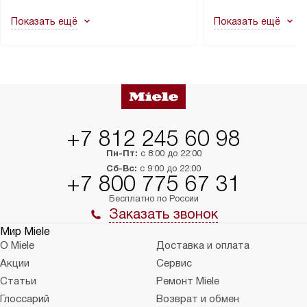
как это может привести к отказу
В стандартную уст
Показать ещё
Показать ещё
в гарантийном ремонте в будущем.
не включаются: пр
Перед заказом удостоверьтесь, что
коммуникаций, рас
сможете переместить прибор
материалы, навеш
в нужное место, учитывая размеры
и перевешивание д
упаковки или без нее.
выполнения специа
в условиях повыше
тарифы на услуги 
на 30%.
+7 812 245 60 98
Пн-Пт:
с 8:00 до 22:00
Сб-Вс:
с 9:00 до 22:00
+7 800 775 67 31
Бесплатно по России
Заказать звонок
Мир Miele
О Miele
Доставка и оплата
Акции
Сервис
Статьи
Ремонт Miele
Глоссарий
Возврат и обмен