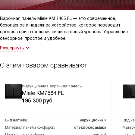
удобно, когда нужно быстро приготовить кофе утром или
приготовить ужин после тяжелого рабочего дня.
Варочная панель Miele KM 7465 FL — это современное,
Встроенный охлаждающий вентилятор и защита от перегрева
безопасное и надежное устройство, которое переводит
- это еще одни важные функции, которые делают
процесс приготовления пищи на новый уровень. Управление
использование панели безопасным.
сенсорное, простое и удобное.
Панель очень проста в использовании и уходе, благодаря
материалу панели конфорок - стеклокерамике. Она легко
Развернуть
чистится и всегда выглядит как новая.
Я очень рада, что выбрала именно эту варочную панель. Она
С этим товаром сравнивают
стала настоящим помощником на моей кухне и делает процесс
приготовления пищи удобным, быстрым и приятным.
Индукционная варочная панель
Miele KM7564 FL
195 300
руб.
Вид нагрева:
индукционный
Вид на
Материал панели конфорок:
стеклокерамика
Матери
Цвет панели конфорок:
черный
Цвет п