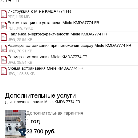
Инструкция к Miele KMDA7774 FR
PDF, 1.95 MB
Рекомендации по установке Miele KMDA7774 FR
PDF, 349.79 KB
Наклейка энергоэффективности Miele KMDA7774 FR
JPG, 28.55 KB
Размеры встраивания при положении сверху Miele KMDA7774 FR
JPG, 70.21 KB
Размеры встраивания Miele KMDA7774 FR
JPG, 35.94 KB
Схема встраивания Miele KMDA7774 FR
JPG, 128.88 KB
Дополнительные услуги
для варочной панели
Miele KMDA 7774 FR
Дополнительная гарантия
1 год
23 700
руб.