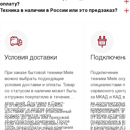
оплату?
Техника в наличии в России или это предзаказ?
Условия доставки
Подключение
При заказе бытовой техники Miele
Подключение
можно выбрать подходящие
техники Miele осу
условия доставки и оплаты. Товар
специалистами пар
со статусом в наличии может быть
сервисного центра
отгружен покупателю в течение
за МКАД и КАД во
трех дней. Доставка в Санкт-
за дополнительную
В оговоренный день служба
Готовые коммуника
Петербург и другие регионы
коммуникации пре
доставки доставит упакованный
предполагают, в з
осуществляется через
наличие установле
прибор до двери или прихожей.
от категории, нали
транспортную компанию. После
подключения к во
Если необходимо переместить
установленной роз
100% предоплаты наша компания
и канализации в з
прибор до места установки,
к воде, крана и го