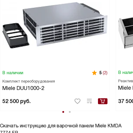
В нали
В наличии
5
(2)
Реактив
Комплект переоборудования
Miele
Miele DUU1000-2
52 500
руб.
37 50
Скачать инструкцию для варочной панели
Miele KMDA
7774 FR