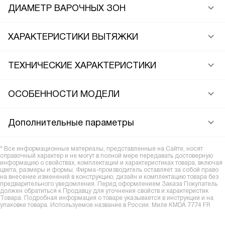
ДИАМЕТР ВАРОЧНЫХ ЗОН
ХАРАКТЕРИСТИКИ ВЫТЯЖКИ
ТЕХНИЧЕСКИЕ ХАРАКТЕРИСТИКИ
ОСОБЕННОСТИ МОДЕЛИ
Дополнительные параметры
* Все информационные материалы, представленные на Сайте, носят
справочный характер и не могут в полной мере передавать достоверную
информацию о свойствах, комплектации и характеристиках товара, включая
цвета, размеры и формы. Фирма-производитель оставляет за собой право
на внесение изменений в конструкцию, дизайн и комплектацию товара без
предварительного уведомления. Перед оформлением Заказа Покупатель
должен обратиться к Продавцу для уточнения свойств и характеристик
Товара. Подробная информация о товаре указывается в инструкции и на
упаковке товара. Используемое название в России: Миле KMDA 7774 FR