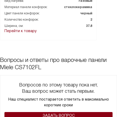
Вид нагрева:
газовый
быстро приготовить два блюда одновременно, и все были в
Материал панели конфорок:
стеклокерамика
восторге от еды и моих кулинарных навыков.
Цвет панели конфорок:
черный
Функция GasStop - это еще одно преимущество, которое
Количество конфорок:
2
придает уверенности в безопасности использования. Вес
панели также удивил - всего 7 кг, что делает ее достаточно
Ширина, см:
37.8
Перейти к товару
легкой для установки.
В общем, я очень доволен этой покупкой. Она стала
настоящим украшением моей кухни и незаменимым
помощником в приготовлении вкусных и здоровых блюд.
Рекомендую всем, кто ценит качество, стиль и
Вопросы и ответы про варочные панели
функциональность!
Miele CS7102FL
Вопросов по этому товару пока нет,
Ваш вопрос может стать первым.
Наш специалист постарается ответить в максимально
короткие сроки
ЗАДАТЬ ВОПРОС