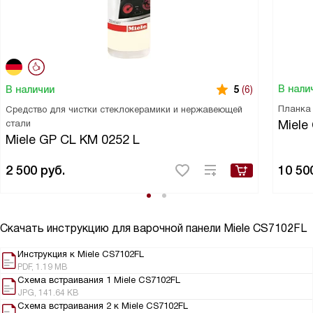
В нали
В наличии
5
(6)
Планка
Средство для чистки стеклокерамики и нержавеющей
стали
Miele
Miele GP CL KM 0252 L
2 500
руб.
10 50
Скачать инструкцию для варочной панели
Miele CS7102FL
Инструкция к Miele CS7102FL
PDF, 1.19 MB
Схема встраивания 1 Miele CS7102FL
JPG, 141.64 KB
Схема встраивания 2 к Miele CS7102FL