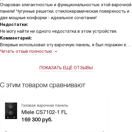
Очарован элегантностью и функциональностью этой варочной
панели! Чугунные решетки, стеклокерамическая поверхность и
две мощные конфорки - идеальное сочетание!
Недостатки:
Не могу найти ни одного недостатка в этом устройстве.
Комментарий:
Впервые использовал эту варочную панель, я был поражен ее
эффективностью и стилем. Черная стеклокерамическая
Читать отзыв полностью
поверхность смотрится очень современно и элегантно.
Чугунные решетки добавляют ей надежности и долговечности.
ПОКАЗАТЬ ЕЩЁ ОТЗЫВЫ
И как же круто, что она устанавливается на уровне со
столешницей, это дает дополнительное удобство при готовке.
Поворотные элементы управления очень интуитивные и
С этим товаром сравнивают
удобные в использовании. Автоматический электроподжиг -
это просто находка! Больше нет необходимости в спичках или
зажигалках. Две конфорки - это именно то, что нужно для
Газовая варочная панель
приготовления различных блюд одновременно. Их мощность
Miele CS7102-1 FL
впечатляет, и они нагреваются очень быстро!
169 300
руб.
Помню, как однажды пришли друзья внезапно, и я решил
приготовить ужин. Благодаря этой варочной панели, я смог