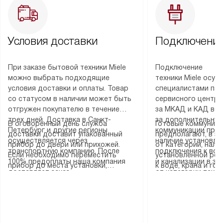
Условия доставки
Подключение
При заказе бытовой техники Miele
Подключение
можно выбрать подходящие
техники Miele осу
условия доставки и оплаты. Товар
специалистами пар
со статусом в наличии может быть
сервисного центра
отгружен покупателю в течение
за МКАД и КАД во
трех дней. Доставка в Санкт-
за дополнительную
В оговоренный день служба
Готовые коммуника
Петербург и другие регионы
коммуникации пре
доставки доставит упакованный
предполагают, в з
осуществляется через
наличие установле
прибор до двери или прихожей.
от категории, нали
транспортную компанию. После
подключения к во
Если необходимо переместить
установленной роз
100% предоплаты наша компания
и канализации в з
прибор до места установки,
к воде, крана и го
доставляет заказ
от категории техн
пожалуйста, предварительно
слива. Стандартна
до представительства
дополнительных ус
уточните это с менеджером.
включает в себя: с
транспортной компании в городе
определяется согл
За данную услугу взимается
транспортировочны
Москва. Пожалуйста, уточняйте
который можно по
дополнительная плата. Важно
разблокировку при
условия доставки у менеджера при
на нашем сайте в 
учитывать, что если размеры
соединение отдель