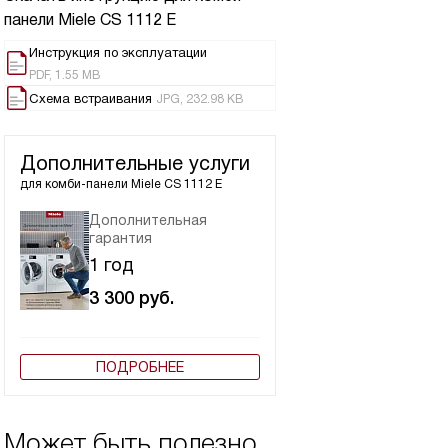
панели
Miele CS 1112 E
Инструкция по эксплуатации
PDF, 1.55 MB
Схема встраивания
JPG, 232.98 KB
Дополнительные услуги
для комби-панели
Miele CS 1112 E
Дополнительная
гарантия
1 год
3 300
руб.
ПОДРОБНЕЕ
Может быть полезно