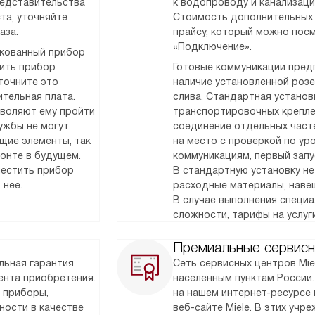
редставительства
к водопроводу и канализаци
та, уточняйте
Стоимость дополнительных 
аза.
прайсу, который можно посм
«Подключение».
акованный прибор
тить прибор
Готовые коммуникации предп
точните это
наличие установленной розет
тельная плата.
слива. Стандартная установк
зволяют ему пройти
транспортировочных крепле
ужбы не могут
соединение отдельных часте
щие элементы, так
на место с проверкой по у
монте в будущем.
коммуникациям, первый запу
местить прибор
В стандартную установку не
 нее.
расходные материалы, наве
В случае выполнения специ
сложности, тарифы на услуг
Премиальные сервисн
льная гарантия
Сеть сервисных центров Mie
мента приобретения.
населенным пунктам России
 приборы,
на нашем интернет-ресурсе 
ности в качестве
веб-сайте Miele. В этих уч