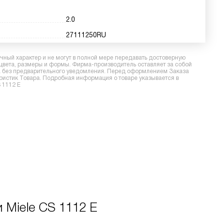
2.0
27111250RU
ный характер и не могут в полной мере передавать достоверную
 цвета, размеры и формы. Фирма-производитель оставляет за собой
ра без предварительного уведомления. Перед оформлением Заказа
еристик Товара. Подробная информация о товаре указывается в
 1112 E
 Miele CS 1112 E