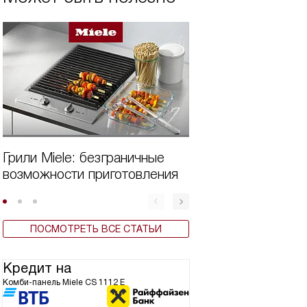
Грили Miele: безграничные
Индукционные м
возможности приготовления
варочные панели
CS7612FL, CS76
CS7611 FL
ПОСМОТРЕТЬ ВСЕ СТАТЬИ
Кредит на
Комби-панель Miele CS 1112 E