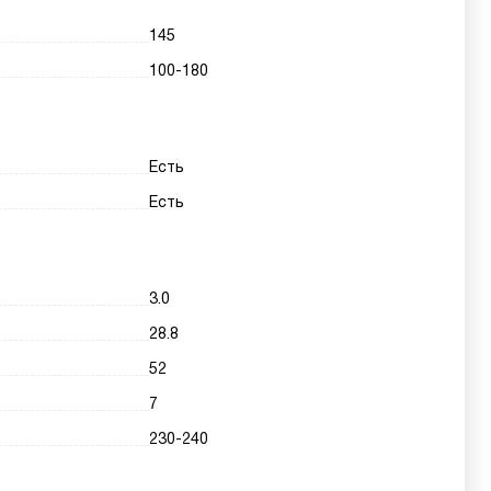
145
100-180
Есть
Есть
3.0
28.8
52
7
230-240