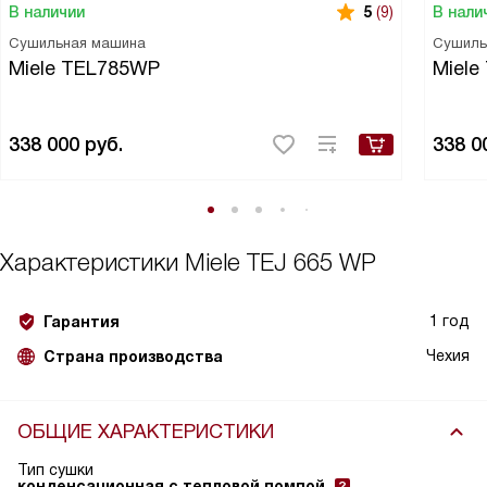
В наличии
В нали
5
(9)
Сушильная машина
Сушиль
Miele TEL785WP
Miel
338 000
руб.
338 0
Характеристики
Miele TEJ 665 WP
1 год
Гарантия
Чехия
Страна производства
ОБЩИЕ ХАРАКТЕРИСТИКИ
Тип сушки
конденсационная с тепловой помпой