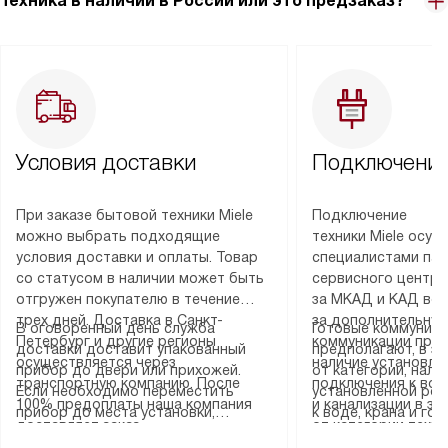
Техника в наличии в России или это предзаказ?
Условия доставки
Подключение
При заказе бытовой техники Miele
Подключение
можно выбрать подходящие
техники Miele осу
условия доставки и оплаты. Товар
специалистами пар
со статусом в наличии может быть
сервисного центра
отгружен покупателю в течение
за МКАД и КАД во
трех дней. Доставка в Санкт-
за дополнительную
В оговоренный день служба
Готовые коммуника
Петербург и другие регионы
коммуникации пре
доставки доставит упакованный
предполагают, в з
осуществляется через
наличие установле
прибор до двери или прихожей.
от категории, нали
транспортную компанию. После
подключения к во
Если необходимо переместить
установленной роз
100% предоплаты наша компания
и канализации в з
прибор до места установки,
к воде, крана и го
доставляет заказ
от категории техн
пожалуйста, предварительно
слива. Стандартна
до представительства
дополнительных ус