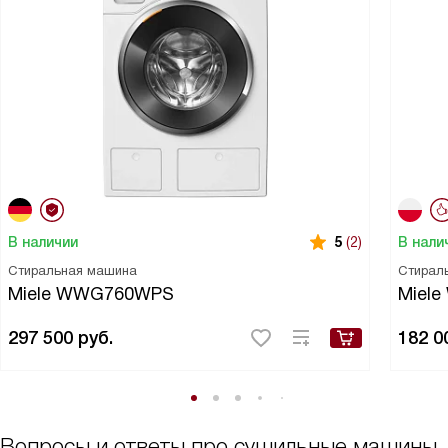
В наличии
В нали
5
(2)
Стиральная машина
Стирал
Miele WWG760WPS
Miel
297 500
руб.
182 0
Вопросы и ответы про сушильные машины