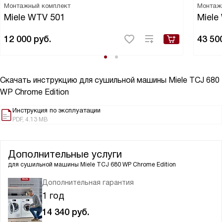
Монтажный комплект
Монтаж
Miele WTV 501
Miele
12 000
руб.
43 50
Скачать инструкцию для сушильной машины
Miele TCJ 680
WP Chrome Edition
Инструкция по эксплуатации
PDF, 4.13 MB
Дополнительные услуги
для сушильной машины
Miele TCJ 680 WP Chrome Edition
Дополнительная гарантия
1 год
14 340
руб.