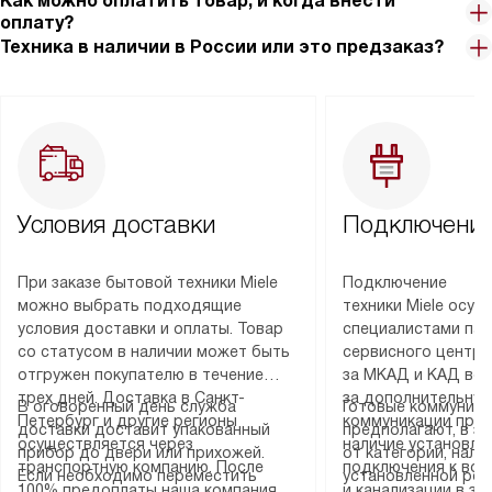
Как можно оплатить товар, и когда внести
оплату?
Техника в наличии в России или это предзаказ?
Условия доставки
Подключение
При заказе бытовой техники Miele
Подключение
можно выбрать подходящие
техники Miele осу
условия доставки и оплаты. Товар
специалистами пар
со статусом в наличии может быть
сервисного центра
отгружен покупателю в течение
за МКАД и КАД во
трех дней. Доставка в Санкт-
за дополнительную
В оговоренный день служба
Готовые коммуника
Петербург и другие регионы
коммуникации пре
доставки доставит упакованный
предполагают, в з
осуществляется через
наличие установле
прибор до двери или прихожей.
от категории, нали
транспортную компанию. После
подключения к во
Если необходимо переместить
установленной роз
100% предоплаты наша компания
и канализации в з