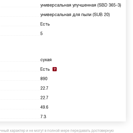
универсальная улучшенная (SBD 365-3)
универсальная для пыли (SUB 20)
Есть
5
сухая
Есть
890
22.7
22.7
49.6
7.3
ный характер и не могут в полной мере передавать достоверную