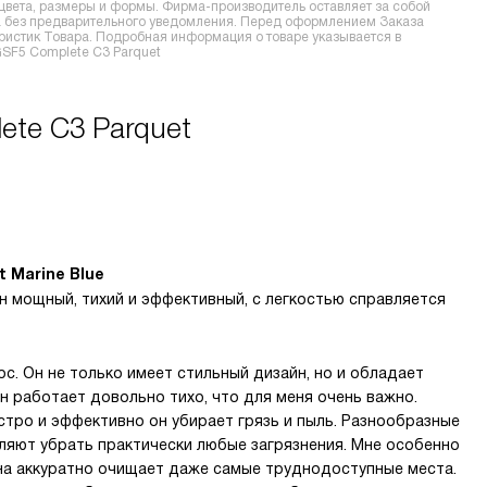
 цвета, размеры и формы. Фирма-производитель оставляет за собой
ра без предварительного уведомления. Перед оформлением Заказа
еристик Товара. Подробная информация о товаре указывается в
GSF5 Complete C3 Parquet
ete C3 Parquet
 Marine Blue
н мощный, тихий и эффективный, с легкостью справляется
с. Он не только имеет стильный дизайн, но и обладает
 работает довольно тихо, что для меня очень важно.
ыстро и эффективно он убирает грязь и пыль. Разнообразные
оляют убрать практически любые загрязнения. Мне особенно
она аккуратно очищает даже самые труднодоступные места.