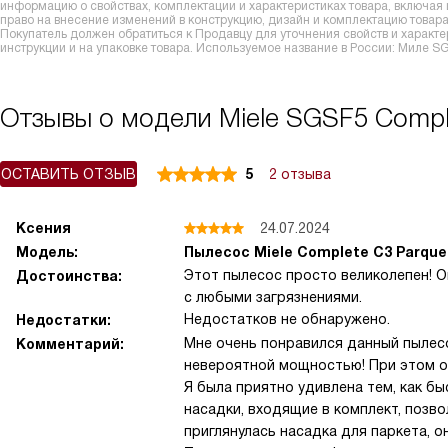
информацию о свойствах, комплектации и характеристиках товара, включая
право на внесение изменений в конструкцию, дизайн и комплектацию това
Покупатель должен обратиться к Продавцу для уточнения свойств и характ
инструкции и на упаковке товара. Используемое название в России: Миле S
Отзывы о модели Miele SGSF5 Compl
ОСТАВИТЬ ОТЗЫВ
5
2 отзыва
Ксения
24.07.2024
Модель:
Пылесос Miele Complete C3 Parquet
Этот пылесос просто великолепен! О
Достоинства:
с любыми загрязнениями.
Недостатков не обнаружено.
Недостатки:
Мне очень понравился данный пылесо
Комментарий:
невероятной мощностью! При этом он
Я была приятно удивлена тем, как б
насадки, входящие в комплект, позв
приглянулась насадка для паркета, 