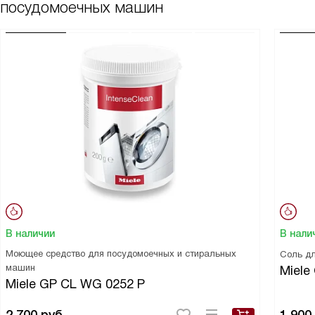
посудомоечных машин
В наличии
В нали
Моющее средство для посудомоечных и стиральных
Соль д
машин
Miele
Miele GP CL WG 0252 P
2 700
руб.
1 900