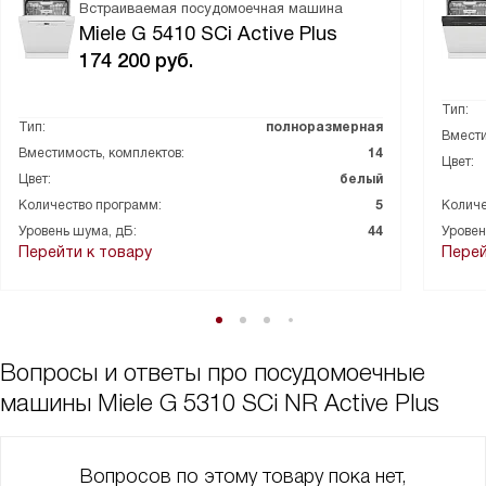
Встраиваемая посудомоечная машина
Miele G 5410 SCi Active Plus
174 200
руб.
Тип:
Тип:
полноразмерная
Вмести
Вместимость, комплектов:
14
Цвет:
Цвет:
белый
Количество программ:
5
Количе
Уровень шума, дБ:
44
Уровен
Перейти к товару
Перей
Вопросы и ответы про посудомоечные
машины Miele G 5310 SCi NR Active Plus
Вопросов по этому товару пока нет,