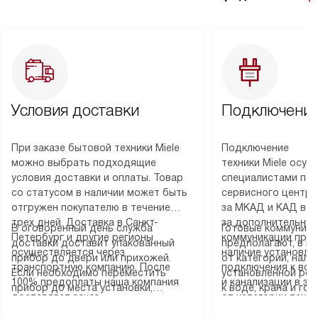
Условия доставки
Подключение
При заказе бытовой техники Miele
Подключение
можно выбрать подходящие
техники Miele осу
условия доставки и оплаты. Товар
специалистами пар
со статусом в наличии может быть
сервисного центра
отгружен покупателю в течение
за МКАД и КАД во
трех дней. Доставка в Санкт-
за дополнительную
В оговоренный день служба
Готовые коммуника
Петербург и другие регионы
коммуникации пре
доставки доставит упакованный
предполагают, в з
осуществляется через
наличие установле
прибор до двери или прихожей.
от категории, нали
транспортную компанию. После
подключения к во
Если необходимо переместить
установленной роз
100% предоплаты наша компания
и канализации в з
прибор до места установки,
к воде, крана и го
доставляет заказ
от категории техн
пожалуйста, предварительно
слива. Стандартна
до представительства
дополнительных ус
уточните это с менеджером.
включает в себя: с