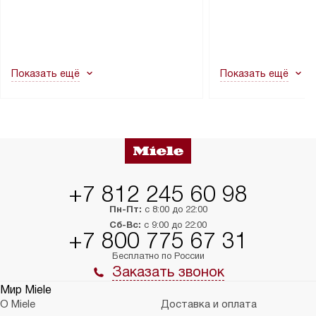
через дверной проем, сотрудники
на место с проверк
транспортной службы не могут
подключение к су
демонтировать дверцы, ручки или
коммуникациям, пе
другие выступающие элементы, так
и консультацию по 
как это может привести к отказу
В стандартную уст
Показать ещё
Показать ещё
в гарантийном ремонте в будущем.
не включаются: пр
Перед заказом удостоверьтесь, что
коммуникаций, рас
сможете переместить прибор
материалы, навеш
в нужное место, учитывая размеры
и перевешивание д
упаковки или без нее.
выполнения специа
в условиях повыше
тарифы на услуги 
на 30%.
+7 812 245 60 98
Пн-Пт:
с 8:00 до 22:00
Сб-Вс:
с 9:00 до 22:00
+7 800 775 67 31
Бесплатно по России
Заказать звонок
Мир Miele
О Miele
Доставка и оплата