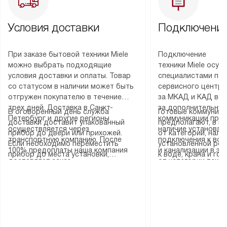
Условия доставки
Подключение
При заказе бытовой техники Miele
Подключение
можно выбрать подходящие
техники Miele осу
условия доставки и оплаты. Товар
специалистами пар
со статусом в наличии может быть
сервисного центра
отгружен покупателю в течение
за МКАД и КАД во
трех дней. Доставка в Санкт-
за дополнительную
В оговоренный день служба
Готовые коммуника
Петербург и другие регионы
коммуникации пре
доставки доставит упакованный
предполагают, в з
осуществляется через
наличие установле
прибор до двери или прихожей.
от категории, нали
транспортную компанию. После
подключения к во
Если необходимо переместить
установленной роз
100% предоплаты наша компания
и канализации в з
прибор до места установки,
к воде, крана и го
доставляет заказ
от категории техн
пожалуйста, предварительно
слива. Стандартна
до представительства
дополнительных ус
уточните это с менеджером.
включает в себя: с
транспортной компании в городе
определяется согл
За данную услугу взимается
транспортировочны
Москва. Пожалуйста, уточняйте
который можно по
дополнительная плата. Важно
разблокировку при
условия доставки у менеджера при
на нашем сайте в 
учитывать, что если размеры
соединение отдель
оформлении заказа.
«Подключение».
прибора не позволяют ему пройти
монтаж техники в 