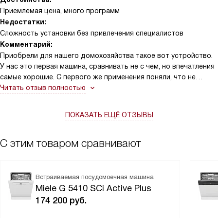
Приемлемая цена, много программ
Недостатки:
Сложность установки без привлечения специалистов
Комментарий:
Приобрели для нашего домохозяйства такое вот устройство.
У нас это первая машина, сравнивать не с чем, но впечатления
самые хорошие. С первого же применения поняли, что не
прогадали и что компании Miele можно доверять.
Читать отзыв полностью
Посудомоечную машину мы хотели купить давно, к выбору
модели подошли тщательно. Соотношение цена-качество нам
ПОКАЗАТЬ ЕЩЁ ОТЗЫВЫ
очень понравилось. Наличия нескольких программ более чем
достаточно для повседневных нужд нашей семьи. Особенно
востребованна программа быстрой мойки, где всего за час
С этим товаром сравнивают
можно перемыть абсолютно всю посуду (даже чашки, для
которых есть специальные держатели). Пригодилось после
многих застолий. Стекло (бокалы, банки, да те же салатницы)
Встраиваемая посудомоечная машина
отмывает вообще изумительно! Тарелки наконец-то отмыты со
Miele G 5410 SCi Active Plus
всех сторон.
174 200
руб.
Установка прошла абсолютно безболезненно, учитывая, что