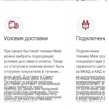
Условия доставки
Подключение
При заказе бытовой техники Miele
Подключение
можно выбрать подходящие
техники Miele осу
условия доставки и оплаты. Товар
специалистами пар
со статусом в наличии может быть
сервисного центра
отгружен покупателю в течение
за МКАД и КАД во
трех дней. Доставка в Санкт-
за дополнительную
В оговоренный день служба
Готовые коммуника
Петербург и другие регионы
коммуникации пре
доставки доставит упакованный
предполагают, в з
осуществляется через
наличие установле
прибор до двери или прихожей.
от категории, нали
транспортную компанию. После
подключения к во
Если необходимо переместить
установленной роз
100% предоплаты наша компания
и канализации в з
прибор до места установки,
к воде, крана и го
доставляет заказ
от категории техн
пожалуйста, предварительно
слива. Стандартна
до представительства
дополнительных ус