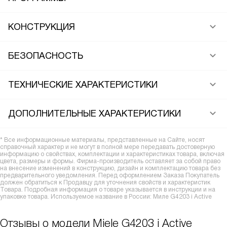
КОНСТРУКЦИЯ
БЕЗОПАСНОСТЬ
ТЕХНИЧЕСКИЕ ХАРАКТЕРИСТИКИ
ДОПОЛНИТЕЛЬНЫЕ ХАРАКТЕРИСТИКИ
* Все информационные материалы, представленные на Сайте, носят
справочный характер и не могут в полной мере передавать достоверную
информацию о свойствах, комплектации и характеристиках товара, включая
цвета, размеры и формы. Фирма-производитель оставляет за собой право
на внесение изменений в конструкцию, дизайн и комплектацию товара без
предварительного уведомления. Перед оформлением Заказа Покупатель
должен обратиться к Продавцу для уточнения свойств и характеристик
Товара. Подробная информация о товаре указывается в инструкции и на
упаковке товара. Используемое название в России: Миле G4203 i Active
Отзывы о модели Miele G4203 i Active