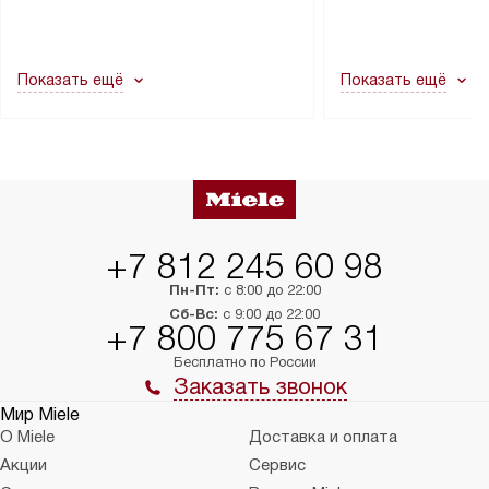
демонтировать дверцы, ручки или
коммуникациям, пе
другие выступающие элементы, так
и консультацию по 
как это может привести к отказу
В стандартную уст
Показать ещё
Показать ещё
в гарантийном ремонте в будущем.
не включаются: пр
Перед заказом удостоверьтесь, что
коммуникаций, рас
сможете переместить прибор
материалы, навеш
в нужное место, учитывая размеры
и перевешивание д
упаковки или без нее.
выполнения специа
в условиях повыше
тарифы на услуги 
на 30%.
+7 812 245 60 98
Пн-Пт:
с 8:00 до 22:00
Сб-Вс:
с 9:00 до 22:00
+7 800 775 67 31
Бесплатно по России
Заказать звонок
Мир Miele
О Miele
Доставка и оплата
Акции
Сервис