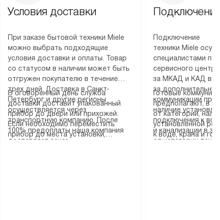
Условия доставки
Подключение
При заказе бытовой техники Miele
Подключение
можно выбрать подходящие
техники Miele осу
условия доставки и оплаты. Товар
специалистами пар
со статусом в наличии может быть
сервисного центра
отгружен покупателю в течение
за МКАД и КАД во
трех дней. Доставка в Санкт-
за дополнительную
В оговоренный день служба
Готовые коммуника
Петербург и другие регионы
коммуникации пре
доставки доставит упакованный
предполагают, в з
осуществляется через
наличие установле
прибор до двери или прихожей.
от категории, нали
транспортную компанию. После
подключения к во
Если необходимо переместить
установленной роз
100% предоплаты наша компания
и канализации в з
прибор до места установки,
к воде, крана и го
доставляет заказ
от категории техн
пожалуйста, предварительно
слива. Стандартна
до представительства
дополнительных ус
уточните это с менеджером.
включает в себя: с
транспортной компании в городе
определяется согл
За данную услугу взимается
транспортировочны
Москва. Пожалуйста, уточняйте
который можно по
дополнительная плата. Важно
разблокировку при
условия доставки у менеджера при
на нашем сайте в 
учитывать, что если размеры
соединение отдель
оформлении заказа.
«Подключение».
прибора не позволяют ему пройти
монтаж техники в 
через дверной проем, сотрудники
на место с проверк
транспортной службы не могут
подключение к су