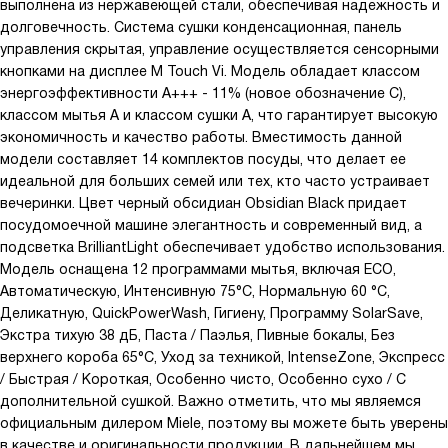
выполнена из нержавеющей стали, обеспечивая надежность и
долговечность. Система сушки конденсационная, панель
управления скрытая, управление осуществляется сенсорными
кнопками на дисплее M Touch Vi. Модель обладает классом
энергоэффективности А+++ - 11% (новое обозначение C),
классом мытья A и классом сушки A, что гарантирует высокую
экономичность и качество работы. Вместимость данной
модели составляет 14 комплектов посуды, что делает ее
идеальной для больших семей или тех, кто часто устраивает
вечеринки. Цвет черный обсидиан Obsidian Black придает
посудомоечной машине элегантность и современный вид, а
подсветка BrilliantLight обеспечивает удобство использования.
Модель оснащена 12 программами мытья, включая ECO,
Автоматическую, Интенсивную 75°С, Нормальную 60 °C,
Деликатную, QuickPowerWash, Гигиену, Программу SolarSave,
Экстра тихую 38 дБ, Паста / Паэлья, Пивные бокалы, Без
верхнего короба 65°C, Уход за техникой, IntenseZone, Экспресс
/ Быстрая / Короткая, Особенно чисто, Особенно сухо / С
дополнительной сушкой. Важно отметить, что мы являемся
официальным дилером Miele, поэтому вы можете быть уверены
в качестве и оригинальности продукции. В дальнейшем мы