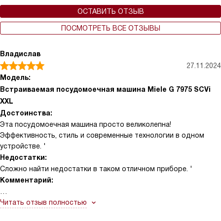
ОСТАВИТЬ ОТЗЫВ
ПОСМОТРЕТЬ ВСЕ ОТЗЫВЫ
Владислав
27.11.2024
Модель:
Встраиваемая посудомоечная машина Miele G 7975 SCVi
XXL
Достоинства:
Эта посудомоечная машина просто великолепна!
Эффективность, стиль и современные технологии в одном
устройстве. '
Недостатки:
Сложно найти недостатки в таком отличном приборе. '
Комментарий:
С первого дня использования этой машины, я понял, что это
Читать отзыв полностью
был правильный выбор. Посуда всегда идеально чистая, без