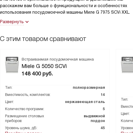
расскажем вам больше о функциональности и особенностях
использования посудомоечной машины Миле G 7975 SCVi XXL.
Развернуть
С этим товаром сравнивают
Встраиваемая посудомоечная машина
Miele G 5050 SCVi
148 400
руб.
Тип:
полноразмерная
Вместимость, комплектов:
14
Тип:
Цвет:
нержавеющая сталь
Вмести
Количество программ:
5
Цвет:
Размещение столовых
выдвижной
приборов:
поддон
Количе
Уровень шума, дБ:
45
Уровен