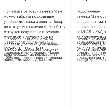
При заказе бытовой техники Miele
Подключение
можно выбрать подходящие
техники Miele осу
условия доставки и оплаты. Товар
специалистами пар
со статусом в наличии может быть
сервисного центра
отгружен покупателю в течение
за МКАД и КАД во
трех дней. Доставка в Санкт-
за дополнительную
В оговоренный день служба
Готовые коммуника
Петербург и другие регионы
коммуникации пре
доставки доставит упакованный
предполагают, в з
осуществляется через
наличие установле
прибор до двери или прихожей.
от категории, нали
транспортную компанию. После
подключения к во
Если необходимо переместить
установленной роз
100% предоплаты наша компания
и канализации в з
прибор до места установки,
к воде, крана и го
доставляет заказ
от категории техн
пожалуйста, предварительно
слива. Стандартна
до представительства
дополнительных ус
уточните это с менеджером.
включает в себя: с
транспортной компании в городе
определяется согл
За данную услугу взимается
транспортировочны
Москва. Пожалуйста, уточняйте
который можно по
дополнительная плата. Важно
разблокировку при
условия доставки у менеджера при
на нашем сайте в 
учитывать, что если размеры
соединение отдель
оформлении заказа.
«Подключение».
прибора не позволяют ему пройти
монтаж техники в 
через дверной проем, сотрудники
на место с проверк
транспортной службы не могут
подключение к су
демонтировать дверцы, ручки или
коммуникациям, пе