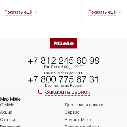
другие выступающие элементы, так
и консультацию по 
как это может привести к отказу
В стандартную уст
Показать ещё
Показать ещё
в гарантийном ремонте в будущем.
не включаются: пр
Перед заказом удостоверьтесь, что
коммуникаций, рас
сможете переместить прибор
материалы, навеш
в нужное место, учитывая размеры
и перевешивание д
упаковки или без нее.
выполнения специа
в условиях повыше
тарифы на услуги 
на 30%.
+7 812 245 60 98
Пн-Пт:
с 8:00 до 22:00
Сб-Вс:
с 9:00 до 22:00
+7 800 775 67 31
Бесплатно по России
Заказать звонок
Мир Miele
О Miele
Доставка и оплата
Акции
Сервис
Статьи
Ремонт Miele