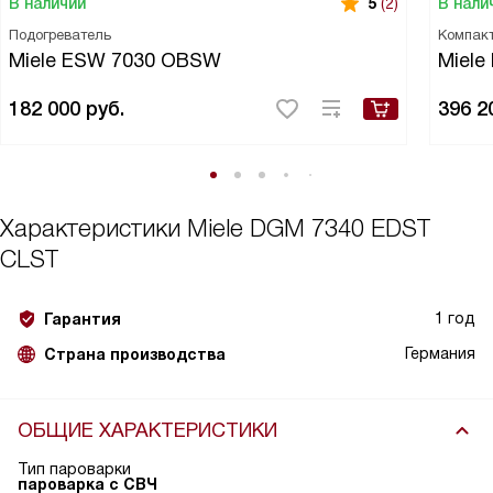
В наличии
В нали
5
(2)
Подогреватель
Компак
Miele ESW 7030 OBSW
Miele
182 000
руб.
396 2
Характеристики
Miele DGM 7340 EDST
CLST
1 год
Гарантия
Германия
Страна производства
ОБЩИЕ ХАРАКТЕРИСТИКИ
Тип пароварки
пароварка с СВЧ