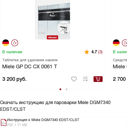
В наличии
В нали
4.7
(3)
Таблетки для удаления накипи
Средств
Miele GP DC CX 0061 T
Miele
3 200
руб.
2 700
Скачать инструкцию для пароварки
Miele DGM7340
EDST/CLST
Инструкция к Miele DGM7340 EDST/CLST
PDF, 1.71 MB