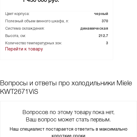
1 430 000
руб.
приятную атмосферу, а тонированная стеклянная дверь с УФ-
фильтром защищает вино от нежелательного воздействия
Цвет корпуса:
черный
света. Очень удобно, что шкаф можно встроить и есть
Полезный объем винного шкафа, л:
370
возможность установки side-by-side.
Система охлаждения:
динамическая
Но самое главное – это качество вина, которое сохраняется в
Высота, см:
212.7
этом шкафу. Вино остается свежим и ароматным, как только
что открытой бутылки, что не может не радовать.
Количество температурных зон:
3
Перейти к товару
В общем, я очень доволен этим приобретением. Этот винный
шкаф стал не только удобным и функциональным устройством
в моем доме, но и добавил изысканности и стиля в интерьер.
Вопросы и ответы про холодильники Miele
KWT2671ViS
Вопросов по этому товару пока нет,
Ваш вопрос может стать первым.
Наш специалист постарается ответить в максимально
короткие сроки