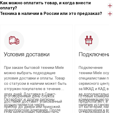
Как можно оплатить товар, и когда внести
оплату?
Техника в наличии в России или это предзаказ?
Условия доставки
Подключение
При заказе бытовой техники Miele
Подключение
можно выбрать подходящие
техники Miele осу
условия доставки и оплаты. Товар
специалистами пар
со статусом в наличии может быть
сервисного центра
отгружен покупателю в течение
за МКАД и КАД во
трех дней. Доставка в Санкт-
за дополнительную
В оговоренный день служба
Готовые коммуника
Петербург и другие регионы
коммуникации пре
доставки доставит упакованный
предполагают, в з
осуществляется через
наличие установле
прибор до двери или прихожей.
от категории, нали
транспортную компанию. После
подключения к во
Если необходимо переместить
установленной роз