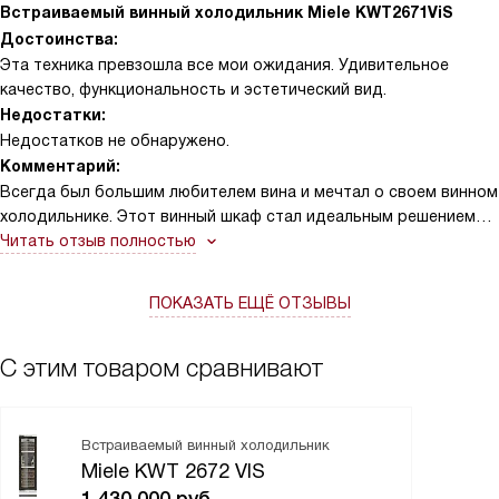
Встраиваемый винный холодильник Miele KWT2671ViS
Достоинства:
Эта техника превзошла все мои ожидания. Удивительное
качество, функциональность и эстетический вид.
Недостатки:
Недостатков не обнаружено.
Комментарий:
Всегда был большим любителем вина и мечтал о своем винном
холодильнике. Этот винный шкаф стал идеальным решением
для моего дома. Он вмещает 91 бутылку бордо 0.75 л, что
Читать отзыв полностью
впечатляет. Теперь у меня всегда есть место для моих
любимых вин. Динамическая система охлаждения работает
ПОКАЗАТЬ ЕЩЁ ОТЗЫВЫ
безупречно, поддерживая оптимальную температуру для
каждого вида вина.
Сенсорные переключатели MasterSensor и электронная
С этим товаром сравнивают
регулировка и индикация температуры делают его
использование удобным и простым. И что особенно приятно,
есть функция блокировки, что очень важно, когда в доме есть
Встраиваемый винный холодильник
дети.
Miele KWT 2672 VIS
Освещение холодильной камеры BrilliantLight создает