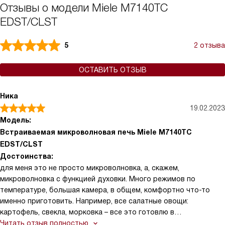
Отзывы о модели Miele M7140TC
EDST/CLST
5
2 отзыва
ОСТАВИТЬ ОТЗЫВ
Ника
19.02.2023
Модель:
Встраиваемая микроволновая печь Miele M7140TC
EDST/CLST
Достоинства:
для меня это не просто микроволновка, а, скажем,
микроволновка с функцией духовки. Много режимов по
температуре, большая камера, в общем, комфортно что-то
именно приготовить. Например, все салатные овощи:
картофель, свекла, морковка – все это готовлю в
микроволновке) овощи, при этом не пересушиваются,
Читать отзыв полностью