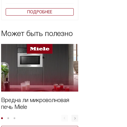
ПОДРОБНЕЕ
Может быть полезно
Вредна ли микроволновая
Как почистить
печь Miele
микроволновую п