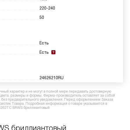
220-240
50
Есть
Есть
24626210RU
ный характер и не могут в полной мере передавать достоверную
 цвета, размеры и формы. Фирма-производитель оставляет за собой
ра без предварительного уведомления. Перед оформлением Заказа
еристик Товара. Подробная информация о товаре указывается в
 M6262TC BRWS бриллиантовый
RWS бриллиантовый