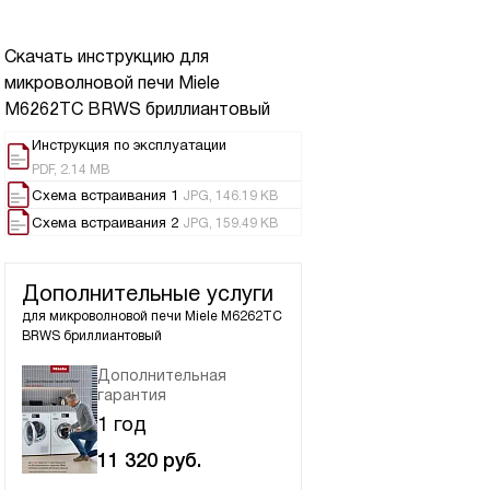
Скачать инструкцию для
микроволновой печи
Miele
M6262TC BRWS бриллиантовый
Инструкция по эксплуатации
PDF, 2.14 MB
Схема встраивания 1
JPG, 146.19 KB
Схема встраивания 2
JPG, 159.49 KB
Дополнительные услуги
для микроволновой печи
Miele M6262TC
BRWS бриллиантовый
Дополнительная
гарантия
1 год
11 320
руб.