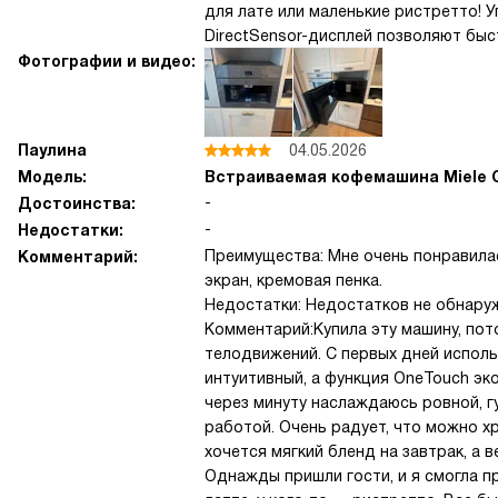
для лате или маленькие ристретто! 
DirectSensor-дисплей позволяют быс
Фотографии и видео:
Паулина
04.05.2026
Модель:
Встраиваемая кофемашина Miele 
-
Достоинства:
-
Недостатки:
Преимущества: Мне очень понравила
Комментарий:
экран, кремовая пенка.
Недостатки: Недостатков не обнару
Комментарий:Купила эту машину, пот
телодвижений. С первых дней испол
интуитивный, а функция OneTouch эк
через минуту наслаждаюсь ровной, г
работой. Очень радует, что можно х
хочется мягкий бленд на завтрак, а
Однажды пришли гости, и я смогла пр