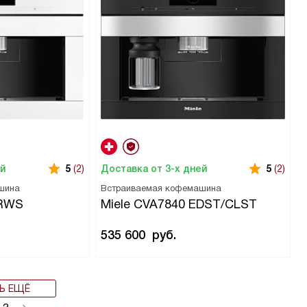
ей
Доставка от 3-х дней
5
(2)
5
(2)
шина
Встраиваемая кофемашина
BRWS
Miele CVA7840 EDST/CLST
535 600
руб.
Ь ЕЩЁ