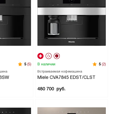
В наличии
5
(5)
5
(2)
шина
Встраиваемая кофемашина
OBSW
Miele CVA7845 EDST/CLST
480 700
руб.