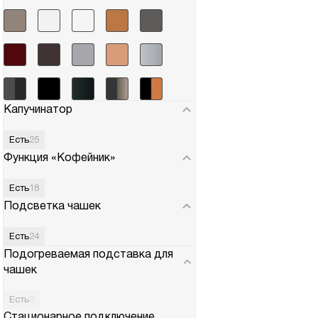
Капучинатор
Есть
25
Функция «Кофейник»
Есть
18
Подсветка чашек
Есть
24
Подогреваемая подставка для
чашек
Есть
0
Стационарное подключение