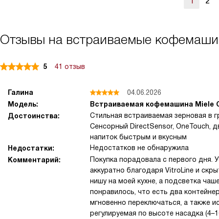
1
2
Отзывы на встраиваемые кофемашин
5
41 отзыв
Галина
04.06.2026
Модель:
Встраиваемая кофемашина Miele 
Стильная встраиваемая зерновая в гр
Достоинства:
Сенсорный DirectSensor, OneTouch, д
напиток быстрым и вкусным
Недостатков не обнаружила
Недостатки:
Покупка порадовала с первого дня. 
Комментарий:
аккуратно благодаря VitroLine и ск
нишу на моей кухне, а подсветка ча
понравилось, что есть два контейне
мгновенно переключаться, а также и
регулируемая по высоте насадка (4–1