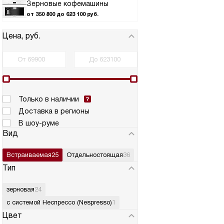
Зерновые кофемашины
от 350 800 до 623 100 руб.
Цена, руб.
Только в наличии
Доставка в регионы
В шоу-руме
Вид
Встраиваемая
25
Отдельностоящая
36
Тип
зерновая
24
с системой Неспрессо (Nespresso)
1
Цвет