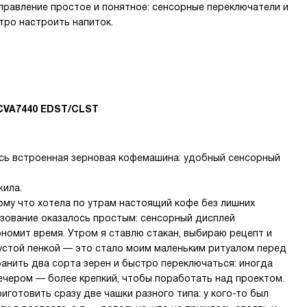
Управление простое и понятное: сенсорные переключатели и
тро настроить напиток.
CVA7440 EDST/CLST
сь встроенная зерновая кофемашина: удобный сенсорный
жила.
ому что хотела по утрам настоящий кофе без лишних
ьзование оказалось простым: сенсорный дисплей
ономит время. Утром я ставлю стакан, выбираю рецепт и
устой пенкой — это стало моим маленьким ритуалом перед
ранить два сорта зерен и быстро переключаться: иногда
 вечером — более крепкий, чтобы поработать над проектом.
иготовить сразу две чашки разного типа: у кого-то был