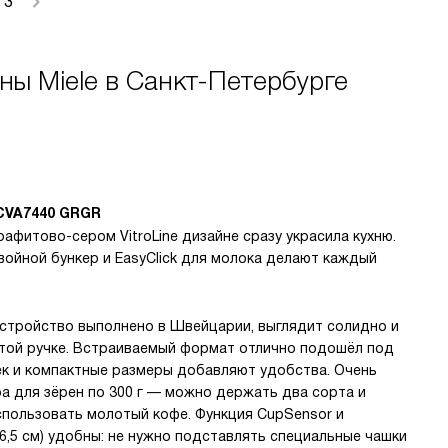
3
ы Miele в Санкт-Петербурге
CVA7440 GRGR
афитово-сером VitroLine дизайне сразу украсила кухню.
войной бункер и EasyClick для молока делают каждый
Устройство выполнено в Швейцарии, выглядит солидно и
рытой ручке. Встраиваемый формат отлично подошёл под
шек и компактные размеры добавляют удобства. Очень
ра для зёрен по 300 г — можно держать два сорта и
спользовать молотый кофе. Функция CupSensor и
6,5 см) удобны: не нужно подставлять специальные чашки