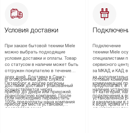
Условия доставки
Подключение
При заказе бытовой техники Miele
Подключение
можно выбрать подходящие
техники Miele осу
условия доставки и оплаты. Товар
специалистами пар
со статусом в наличии может быть
сервисного центра
отгружен покупателю в течение
за МКАД и КАД во
трех дней. Доставка в Санкт-
за дополнительную
В оговоренный день служба
Готовые коммуника
Петербург и другие регионы
коммуникации пре
доставки доставит упакованный
предполагают, в з
осуществляется через
наличие установле
прибор до двери или прихожей.
от категории, нали
транспортную компанию. После
подключения к во
Если необходимо переместить
установленной роз
100% предоплаты наша компания
и канализации в з
прибор до места установки,
к воде, крана и го
доставляет заказ
от категории техн
пожалуйста, предварительно
слива. Стандартна
до представительства
дополнительных ус
уточните это с менеджером.
включает в себя: с
транспортной компании в городе
определяется согл
За данную услугу взимается
транспортировочны
Москва. Пожалуйста, уточняйте
который можно по
дополнительная плата. Важно
разблокировку при
условия доставки у менеджера при
на нашем сайте в 