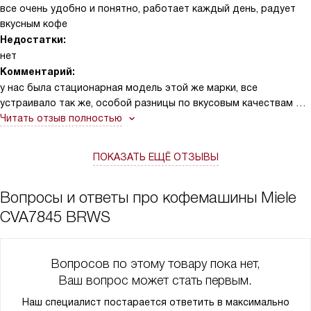
все очень удобно и понятно, работает каждый день, радует
вкусным кофе
Недостатки:
нет
Комментарий:
у нас была стационарная модель этой же марки, все
устраивало так же, особой разницы по вкусовым качествам не
вижу, тут просто больше функций и конечно в интерьере
Читать отзыв полностью
смотрится намного лучше, интереснее. С настройками быстро
разобрались, потому что уже как то понятно было. 10
ПОКАЗАТЬ ЕЩЁ ОТЗЫВЫ
пользовательских напитков уже все сохранены под разное
настроение)
Вопросы и ответы про кофемашины Miele
CVA7845 BRWS
Вопросов по этому товару пока нет,
Ваш вопрос может стать первым.
Наш специалист постарается ответить в максимально