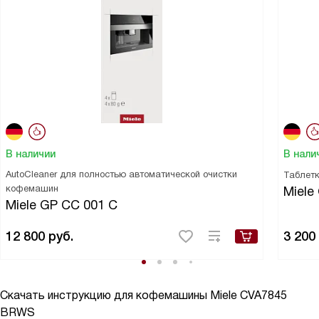
В наличии
В нали
AutoCleaner для полностью автоматической очистки
Таблетк
кофемашин
Miele
Miele GP CC 001 C
12 800
руб.
3 200
Скачать инструкцию для кофемашины
Miele CVA7845
BRWS