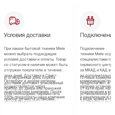
Условия доставки
Подключение
При заказе бытовой техники Miele
Подключение
можно выбрать подходящие
техники Miele осу
условия доставки и оплаты. Товар
специалистами пар
со статусом в наличии может быть
сервисного центра
отгружен покупателю в течение
за МКАД и КАД во
трех дней. Доставка в Санкт-
за дополнительную
В оговоренный день служба
Готовые коммуника
Петербург и другие регионы
коммуникации пре
доставки доставит упакованный
предполагают, в з
осуществляется через
наличие установле
прибор до двери или прихожей.
от категории, нали
транспортную компанию. После
подключения к во
Если необходимо переместить
установленной роз
100% предоплаты наша компания
и канализации в з
прибор до места установки,
к воде, крана и го
доставляет заказ
от категории техн
пожалуйста, предварительно
слива. Стандартна
до представительства
дополнительных ус
уточните это с менеджером.
включает в себя: с
транспортной компании в городе
определяется согл