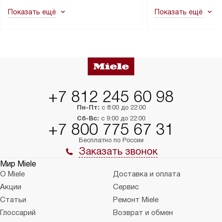
как это может привести к отказу
В стандартную уст
Показать ещё
Показать ещё
в гарантийном ремонте в будущем.
не включаются: пр
Перед заказом удостоверьтесь, что
коммуникаций, рас
сможете переместить прибор
материалы, навеш
в нужное место, учитывая размеры
и перевешивание д
упаковки или без нее.
выполнения специа
в условиях повыше
тарифы на услуги 
на 30%.
+7 812 245 60 98
Пн-Пт:
с 8:00 до 22:00
Сб-Вс:
с 9:00 до 22:00
+7 800 775 67 31
Бесплатно по России
Заказать звонок
Мир Miele
О Miele
Доставка и оплата
Акции
Сервис
Статьи
Ремонт Miele
Глоссарий
Возврат и обмен