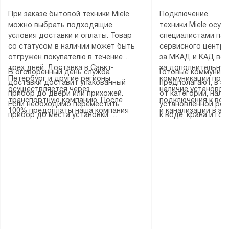
При заказе бытовой техники Miele
Подключение
можно выбрать подходящие
техники Miele осу
условия доставки и оплаты. Товар
специалистами пар
со статусом в наличии может быть
сервисного центра
отгружен покупателю в течение
за МКАД и КАД во
трех дней. Доставка в Санкт-
за дополнительную
В оговоренный день служба
Готовые коммуника
Петербург и другие регионы
коммуникации пре
доставки доставит упакованный
предполагают, в з
осуществляется через
наличие установле
прибор до двери или прихожей.
от категории, нали
транспортную компанию. После
подключения к во
Если необходимо переместить
установленной роз
100% предоплаты наша компания
и канализации в з
прибор до места установки,
к воде, крана и го
доставляет заказ
от категории техн
пожалуйста, предварительно
слива. Стандартна
до представительства
дополнительных ус
уточните это с менеджером.
включает в себя: с
транспортной компании в городе
определяется согл
За данную услугу взимается
транспортировочны
Москва. Пожалуйста, уточняйте
который можно по
дополнительная плата. Важно
разблокировку при
условия доставки у менеджера при
на нашем сайте в 
учитывать, что если размеры
соединение отдель
оформлении заказа.
«Подключение».
прибора не позволяют ему пройти
монтаж техники в 
через дверной проем, сотрудники
на место с проверк
транспортной службы не могут
подключение к су
демонтировать дверцы, ручки или
коммуникациям, пе
другие выступающие элементы, так
и консультацию по 