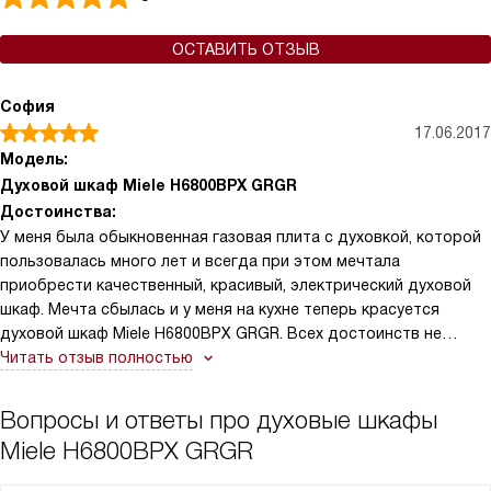
ОСТАВИТЬ ОТЗЫВ
София
17.06.2017
Модель:
Духовой шкаф Miele H6800BPX GRGR
Достоинства:
У меня была обыкновенная газовая плита с духовкой, которой
пользовалась много лет и всегда при этом мечтала
приобрести качественный, красивый, электрический духовой
шкаф. Мечта сбылась и у меня на кухне теперь красуется
духовой шкаф Miele H6800BPX GRGR. Всех достоинств не
перечислишь, просто скажу, что это супер современный шкаф,
Читать отзыв полностью
со всеми новшествами, которые помогают превратить
процесс приготовления пищи в сплошное удовольствие.
Вопросы и ответы про духовые шкафы
Miele H6800BPX GRGR