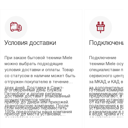
Условия доставки
Подключение
При заказе бытовой техники Miele
Подключение
можно выбрать подходящие
техники Miele осу
условия доставки и оплаты. Товар
специалистами пар
со статусом в наличии может быть
сервисного центра
отгружен покупателю в течение
за МКАД и КАД во
трех дней. Доставка в Санкт-
за дополнительную
В оговоренный день служба
Готовые коммуника
Петербург и другие регионы
коммуникации пре
доставки доставит упакованный
предполагают, в з
осуществляется через
наличие установле
прибор до двери или прихожей.
от категории, нали
транспортную компанию. После
подключения к во
Если необходимо переместить
установленной роз
100% предоплаты наша компания
и канализации в з
прибор до места установки,
к воде, крана и го
доставляет заказ
от категории техн
пожалуйста, предварительно
слива. Стандартна
до представительства
дополнительных ус
уточните это с менеджером.
включает в себя: с