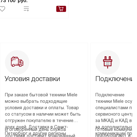
273 100
руб.
Условия доставки
Подключение
При заказе бытовой техники Miele
Подключение
можно выбрать подходящие
техники Miele осу
условия доставки и оплаты. Товар
специалистами пар
со статусом в наличии может быть
сервисного центра
отгружен покупателю в течение
за МКАД и КАД во
трех дней. Доставка в Санкт-
за дополнительную
В оговоренный день служба
Готовые коммуника
Петербург и другие регионы
коммуникации пре
доставки доставит упакованный
предполагают, в з