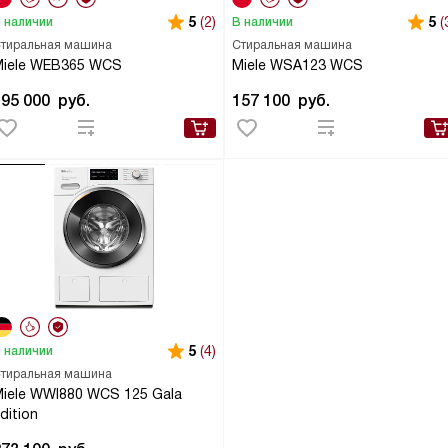
5
(2)
5
(
 наличии
В наличии
тиральная машина
Стиральная машина
Miele WEB365 WCS
Miele WSA123 WCS
195 000
руб.
157 100
руб.
5
(4)
 наличии
тиральная машина
iele WWI880 WCS 125 Gala
dition