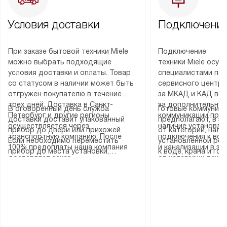
Условия доставки
Подключение
При заказе бытовой техники Miele
Подключение
можно выбрать подходящие
техники Miele осу
условия доставки и оплаты. Товар
специалистами пар
со статусом в наличии может быть
сервисного центра
отгружен покупателю в течение
за МКАД и КАД во
трех дней. Доставка в Санкт-
за дополнительную
В оговоренный день служба
Готовые коммуника
Петербург и другие регионы
коммуникации пре
доставки доставит упакованный
предполагают, в з
осуществляется через
наличие установле
прибор до двери или прихожей.
от категории, нали
транспортную компанию. После
подключения к во
Если необходимо переместить
установленной роз
100% предоплаты наша компания
и канализации в з
прибор до места установки,
к воде, крана и го
доставляет заказ
от категории техн
пожалуйста, предварительно
слива. Стандартна
до представительства
дополнительных ус
уточните это с менеджером.
включает в себя: с
транспортной компании в городе
определяется согл
За данную услугу взимается
транспортировочны
Москва. Пожалуйста, уточняйте
который можно по
дополнительная плата. Важно
разблокировку при
условия доставки у менеджера при
на нашем сайте в 
учитывать, что если размеры
соединение отдель
оформлении заказа.
«Подключение».
прибора не позволяют ему пройти
монтаж техники в 
через дверной проем, сотрудники
на место с проверк