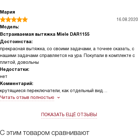
Мария
16.08.2020
Модель:
Встраиваемая вытяжка Miele DAR1155
Достоинства:
прекрасная вытяжка, со своими задачами, а точнее сказать, с
нашими задачами справляется на ура. Покупали в комплекте с
плитой, довольны
Недостатки:
нет
Комментарий:
крутящиеся переключатели, как отдельный вид
благодарности! Очень стильно и при этом максимально
Читать отзыв полностью
практично! После посудомойки фильтры такие же блестючие,
никаких деформаций или царапок нет. я очень довольна всем
ПОКАЗАТЬ ЕЩЁ ОТЗЫВЫ
С этим товаром сравнивают