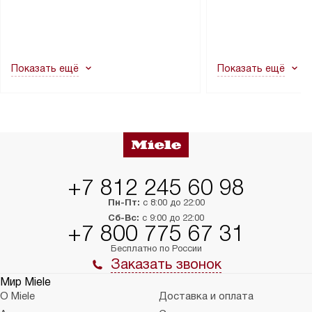
транспортной службы не могут
подключение к су
демонтировать дверцы, ручки или
коммуникациям, пе
другие выступающие элементы, так
и консультацию по 
как это может привести к отказу
В стандартную уст
Показать ещё
Показать ещё
в гарантийном ремонте в будущем.
не включаются: пр
Перед заказом удостоверьтесь, что
коммуникаций, рас
сможете переместить прибор
материалы, навеш
в нужное место, учитывая размеры
и перевешивание д
упаковки или без нее.
выполнения специа
в условиях повыше
тарифы на услуги 
на 30%.
+7 812 245 60 98
Пн-Пт:
с 8:00 до 22:00
Сб-Вс:
с 9:00 до 22:00
+7 800 775 67 31
Бесплатно по России
Заказать звонок
Мир Miele
О Miele
Доставка и оплата