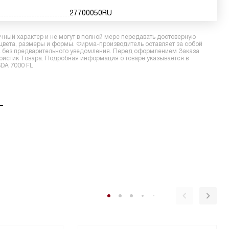
27700050RU
ный характер и не могут в полной мере передавать достоверную
 цвета, размеры и формы. Фирма-производитель оставляет за собой
ра без предварительного уведомления. Перед оформлением Заказа
еристик Товара. Подробная информация о товаре указывается в
SDA 7000 FL
L