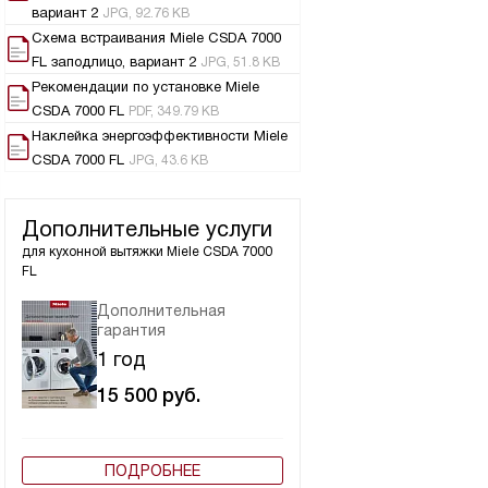
вариант 2
JPG, 92.76 KB
Схема встраивания Miele CSDA 7000
FL заподлицо, вариант 2
JPG, 51.8 KB
Рекомендации по установке Miele
CSDA 7000 FL
PDF, 349.79 KB
Наклейка энергоэффективности Miele
CSDA 7000 FL
JPG, 43.6 KB
Дополнительные услуги
для кухонной вытяжки
Miele CSDA 7000
FL
Дополнительная
гарантия
1 год
15 500
руб.
ПОДРОБНЕЕ