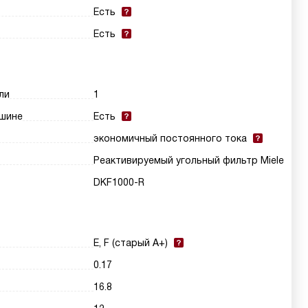
Есть
Есть
ли
1
шине
Есть
экономичный постоянного тока
Реактивируемый угольный фильтр Miele
DKF1000-R
E, F (старый A+)
0.17
16.8