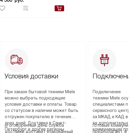
84 500
руб.
Условия доставки
Подключение
При заказе бытовой техники Miele
Подключение
можно выбрать подходящие
техники Miele осу
условия доставки и оплаты. Товар
специалистами пар
со статусом в наличии может быть
сервисного центра
отгружен покупателю в течение
за МКАД и КАД во
трех дней. Доставка в Санкт-
за дополнительную
В оговоренный день служба
Готовые коммуника
Петербург и другие регионы
коммуникации пре
доставки доставит упакованный
предполагают, в з