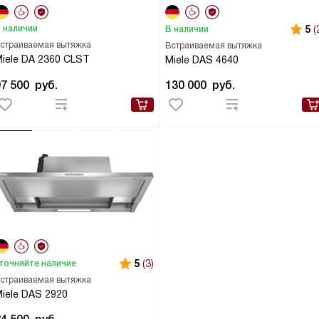
 наличии
5
(
В наличии
страиваемая вытяжка
Встраиваемая вытяжка
iele DA 2360 CLST
Miele DAS 4640
97 500
руб.
130 000
руб.
5
(3)
точняйте наличие
страиваемая вытяжка
iele DAS 2920