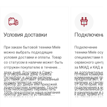
Условия доставки
Подключение
При заказе бытовой техники Miele
Подключение
можно выбрать подходящие
техники Miele осу
условия доставки и оплаты. Товар
специалистами пар
со статусом в наличии может быть
сервисного центра
отгружен покупателю в течение
за МКАД и КАД во
трех дней. Доставка в Санкт-
за дополнительную
В оговоренный день служба
Готовые коммуника
Петербург и другие регионы
коммуникации пре
доставки доставит упакованный
предполагают, в з
осуществляется через
наличие установле
прибор до двери или прихожей.
от категории, нали
транспортную компанию. После
подключения к во
Если необходимо переместить
установленной роз
100% предоплаты наша компания
и канализации в з
прибор до места установки,
к воде, крана и го
доставляет заказ
от категории техн
пожалуйста, предварительно
слива. Стандартна
до представительства
дополнительных ус
уточните это с менеджером.
включает в себя: с