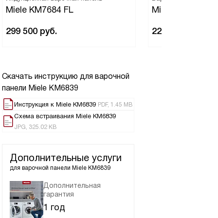
Miele KM7684 FL
Miele KM 7414 F
299 500
руб.
221 400
руб.
Скачать инструкцию для варочной
панели
Miele KM6839
Инструкция к Miele KM6839
PDF, 1.45 MB
Схема встраивания Miele KM6839
JPG, 325.02 KB
Дополнительные услуги
для варочной панели
Miele KM6839
Дополнительная
гарантия
1 год