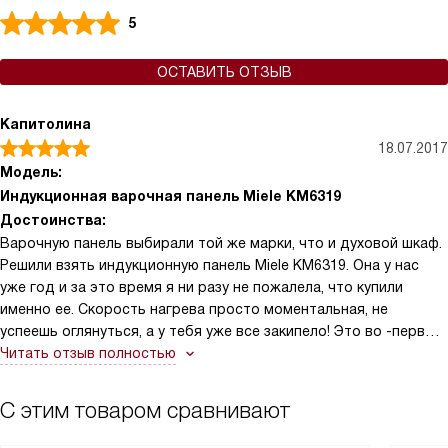
5
ОСТАВИТЬ ОТЗЫВ
Капитолина
18.07.2017
Модель:
Индукционная варочная панель Miele KM6319
Достоинства:
Варочную панель выбирали той же марки, что и духовой шкаф.
Решили взять индукционную панель Miele KM6319. Она у нас
уже год и за это время я ни разу не пожалела, что купили
именно ее. Скорость нагрева просто моментальная, не
успеешь оглянуться, а у тебя уже все закипело! Это во -первых.
А во -вторых убежавшая жидкость не пригорает, так как сама
Читать отзыв полностью
панель не нагревается ЭТО ПРОСТО ОГРОМНЫЙ ПЛЮС!
С этим товаром сравнивают