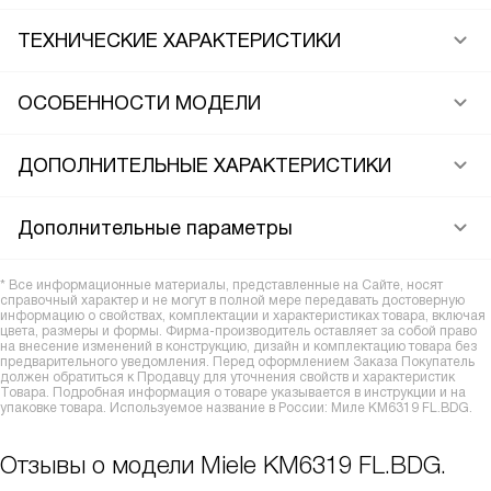
ТЕХНИЧЕСКИЕ ХАРАКТЕРИСТИКИ
ОСОБЕННОСТИ МОДЕЛИ
ДОПОЛНИТЕЛЬНЫЕ ХАРАКТЕРИСТИКИ
Дополнительные параметры
* Все информационные материалы, представленные на Сайте, носят
справочный характер и не могут в полной мере передавать достоверную
информацию о свойствах, комплектации и характеристиках товара, включая
цвета, размеры и формы. Фирма-производитель оставляет за собой право
на внесение изменений в конструкцию, дизайн и комплектацию товара без
предварительного уведомления. Перед оформлением Заказа Покупатель
должен обратиться к Продавцу для уточнения свойств и характеристик
Товара. Подробная информация о товаре указывается в инструкции и на
упаковке товара. Используемое название в России: Миле KM6319 FL.BDG.
Отзывы о модели Miele KM6319 FL.BDG.