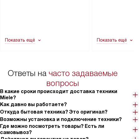
прибора не позволяют ему пройти
монтаж техники в 
через дверной проем, сотрудники
на место с проверк
транспортной службы не могут
подключение к су
демонтировать дверцы, ручки или
коммуникациям, пе
другие выступающие элементы, так
и консультацию по 
как это может привести к отказу
В стандартную уст
Показать ещё
Показать ещё
в гарантийном ремонте в будущем.
не включаются: пр
Перед заказом удостоверьтесь, что
коммуникаций, рас
сможете переместить прибор
материалы, навеш
в нужное место, учитывая размеры
и перевешивание д
упаковки или без нее.
выполнения специа
Ответы на
часто задаваемые
в условиях повыше
тарифы на услуги 
вопросы
на 30%.
В какие сроки происходит доставка техники
Miele?
Как давно вы работаете?
Откуда бытовая техника? Это оригинал?
Возможны установка и подключение техники?
Где можно посмотреть товары? Есть ли
самовывоз?