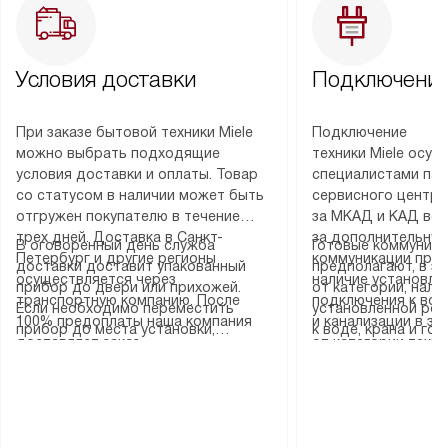
Условия доставки
Подключение
При заказе бытовой техники Miele
Подключение
можно выбрать подходящие
техники Miele осу
условия доставки и оплаты. Товар
специалистами пар
со статусом в наличии может быть
сервисного центра
отгружен покупателю в течение
за МКАД и КАД во
трех дней. Доставка в Санкт-
за дополнительную
В оговоренный день служба
Готовые коммуника
Петербург и другие регионы
коммуникации пре
доставки доставит упакованный
предполагают, в з
осуществляется через
наличие установле
прибор до двери или прихожей.
от категории, нали
транспортную компанию. После
подключения к во
Если необходимо переместить
установленной роз
100% предоплаты наша компания
и канализации в з
прибор до места установки,
к воде, крана и го
доставляет заказ
от категории техн
пожалуйста, предварительно
слива. Стандартна
до представительства
дополнительных ус
уточните это с менеджером.
включает в себя: с
транспортной компании в городе
определяется согл
За данную услугу взимается
транспортировочны
Москва. Пожалуйста, уточняйте
который можно по
дополнительная плата. Важно
разблокировку при
условия доставки у менеджера при
на нашем сайте в 
учитывать, что если размеры
соединение отдель
оформлении заказа.
«Подключение».