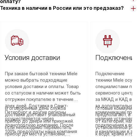
оплату?
Техника в наличии в России или это предзаказ?
Условия доставки
Подключение
При заказе бытовой техники Miele
Подключение
можно выбрать подходящие
техники Miele осу
условия доставки и оплаты. Товар
специалистами пар
со статусом в наличии может быть
сервисного центра
отгружен покупателю в течение
за МКАД и КАД во
трех дней. Доставка в Санкт-
за дополнительную
В оговоренный день служба
Готовые коммуника
Петербург и другие регионы
коммуникации пре
доставки доставит упакованный
предполагают, в з
осуществляется через
наличие установле
прибор до двери или прихожей.
от категории, нали
транспортную компанию. После
подключения к во
Если необходимо переместить
установленной роз
100% предоплаты наша компания
и канализации в з
прибор до места установки,
к воде, крана и го