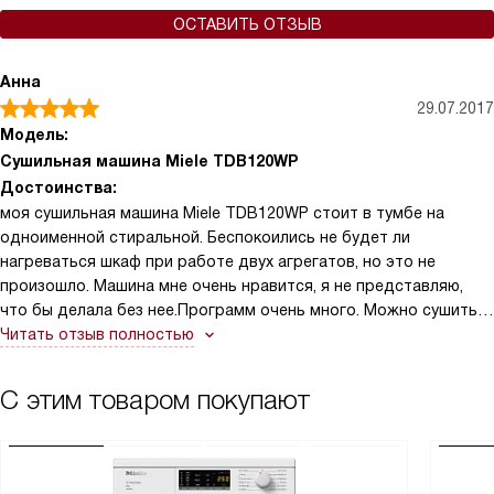
ОСТАВИТЬ ОТЗЫВ
Анна
29.07.2017
Модель:
Сушильная машина Miele TDB120WP
Достоинства:
моя сушильная машина Miele TDB120WP стоит в тумбе на
одноименной стиральной. Беспокоились не будет ли
нагреваться шкаф при работе двух агрегатов, но это не
произошло. Машина мне очень нравится, я не представляю,
что бы делала без нее.Программ очень много. Можно сушить
разные виды тканей. Есть программа хлопок, шерсть, шелк,
Читать отзыв полностью
джинсы, верхняя одежда и даже подушки.
С этим товаром покупают